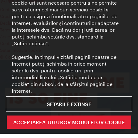
cookie-uri sunt necesare pentru a ne permite
să vă oferim cel mai bun serviciu posibil şi
Contact
pentru a asigura funcţionalitatea paginilor de
Credits
Internet, evaluărilor şi conţinuturilor adaptate
Declaraţie privind protecţia datelor
la interesele dvs. Dacă nu doriţi utilizarea lor,
Terms of Use
puteţi schimba setările dvs. standard la
Accesibilitate
„Setări extinse“.
Contact presa
Setări module cookie
Sugestie: în timpul vizitării paginii noastre de
© Copyright Wien Tourismus
Internet puteţi schimba în orice moment
setările dvs. pentru cookie-uri, prin
intermediul linkului „Setările modulelor
cookie“ din subsol, de la sfârşitul paginii de
Internet.
SETĂRILE EXTINSE
ACCEPTAREA TUTUROR MODULELOR COOKIE