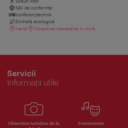
Scaun înalt
Săli de conferințe
Konferenztechnik
Etichetă ecologică
Hartă
Obiective interesante în zonă
Servicii
Informaţii utile
Obiective turistice de la
Evenimente