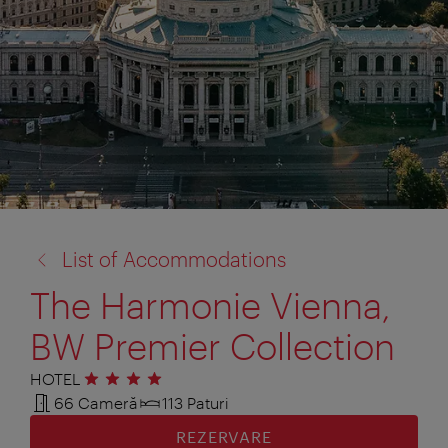
înapoi
List of Accommodations
la:
The Harmonie Vienna,
BW Premier Collection
HOTEL
4 stele
66 Cameră
113 Paturi
REZERVARE