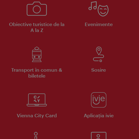
Obiective turistice de la
Evenimente
A la Z
Transport în comun &
Sosire
biletele
Vienna City Card
Aplicaţia ivie