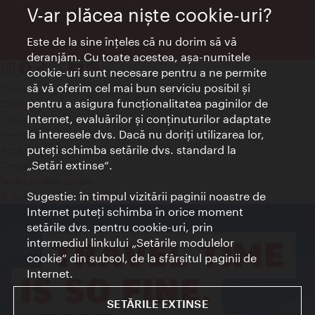
V-ar plăcea nişte cookie-uri?
Este de la sine înţeles că nu dorim să vă
deranjăm. Cu toate acestea, aşa-numitele
cookie-uri sunt necesare pentru a ne permite
să vă oferim cel mai bun serviciu posibil şi
Contact
pentru a asigura funcţionalitatea paginilor de
Credits
Internet, evaluărilor şi conţinuturilor adaptate
Declaraţie privind protecţia datelor
la interesele dvs. Dacă nu doriţi utilizarea lor,
Terms of Use
puteţi schimba setările dvs. standard la
Accesibilitate
„Setări extinse“.
Contact presa
Setări module cookie
Sugestie: în timpul vizitării paginii noastre de
© Copyright Wien Tourismus
Internet puteţi schimba în orice moment
setările dvs. pentru cookie-uri, prin
intermediul linkului „Setările modulelor
cookie“ din subsol, de la sfârşitul paginii de
Internet.
SETĂRILE EXTINSE