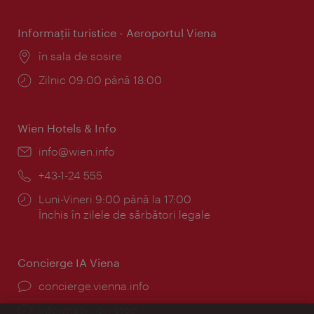
Informaţii turistice - Aeroportul Viena
Locul:
în sala de sosire
Program:
Zilnic 09:00 până 18:00
Wien Hotels & Info
E-
info@wien.info
mail:
Telefon:
+43-1-24 555
Program:
Luni-Vineri 9:00 până la 17:00
Închis în zilele de sărbători legale
Concierge IA Viena
concierge.vienna.info
Informații non-stop