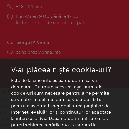
mail:
Telefon:
+43-1-24 555
Program:
Luni-Vineri 9:00 până la 17:00
Închis în zilele de sărbători legale
Concierge IA Viena
concierge.vienna.info
Informații non-stop
V-ar plăcea nişte cookie-uri?
Este de la sine înţeles că nu dorim să vă
deranjăm. Cu toate acestea, aşa-numitele
cookie-uri sunt necesare pentru a ne permite
să vă oferim cel mai bun serviciu posibil şi
Contact
pentru a asigura funcţionalitatea paginilor de
Credits
Internet, evaluărilor şi conţinuturilor adaptate
Declaraţie privind protecţia datelor
la interesele dvs. Dacă nu doriţi utilizarea lor,
Terms of Use
puteţi schimba setările dvs. standard la
Accesibilitate