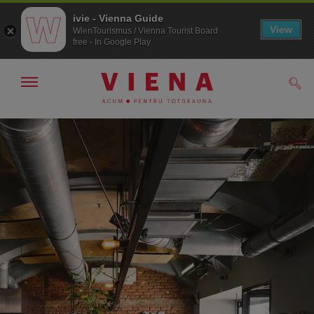
ivie - Vienna Guide
View
WienTourismus / Vienna Tourist Board
free - In Google Play
Arată/ascunde
Căut
navigarea
Către
Către
navigare
texte