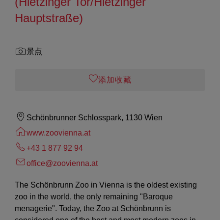
(Hietzinger Tor/Hietzinger
Hauptstraße)
景点
添加收藏
Schönbrunner Schlosspark, 1130 Wien
www.zoovienna.at
+43 1 877 92 94
office@zoovienna.at
The Schönbrunn Zoo in Vienna is the oldest existing
zoo in the world, the only remaining "Baroque
menagerie". Today, the Zoo at Schönbrunn is