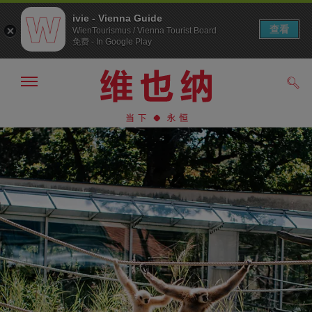
ivie - Vienna Guide
查看
WienTourismus / Vienna Tourist Board
免费 - In Google Play
显
搜
示/
索
隐
前
前
藏
往
往
导
导
内
航
航
容