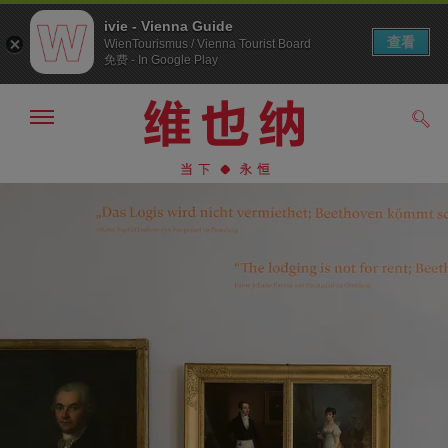
ivie - Vienna Guide
查看
WienTourismus / Vienna Tourist Board
免费 - In Google Play
显
搜
示/
索
隐
前
前
藏
往
往
导
导
内
航
航
容