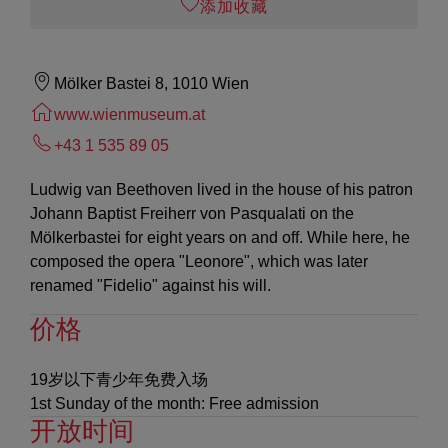
添加收藏
Mölker Bastei 8, 1010 Wien
www.wienmuseum.at
+43 1 535 89 05
Ludwig van Beethoven lived in the house of his patron
Johann Baptist Freiherr von Pasqualati on the
Mölkerbastei for eight years on and off. While here, he
composed the opera "Leonore", which was later
renamed "Fidelio" against his will.
价格
19岁以下青少年免费入场
1st Sunday of the month: Free admission
开放时间