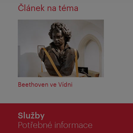
Článek na téma
Beethoven ve Vídni
Služby
Potřebné informace