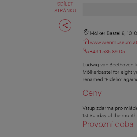
SDÍLET
STRÁNKU
Rozdělit
stranu
Mölker Bastei 8, 101
www.wienmuseum.a
+43 1 535 89 05
Ludwig van Beethoven liv
Mölkerbastei for eight 
renamed "Fidelio" against
Ceny
Vstup zdarma pro mláde
1st Sunday of the month
Provozní doba