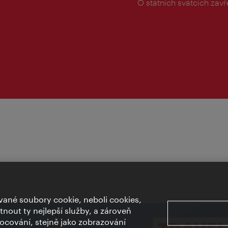
doba:
O státních svátcích zav
ané soubory cookie, neboli cookies,
out ty nejlepší služby, a zároveň
cování, stejně jako zobrazování