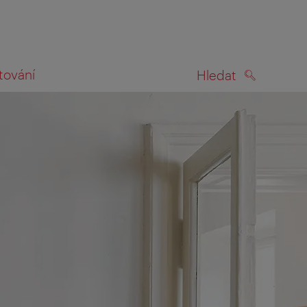
tování
Hledat
HLEDAT
na mapě