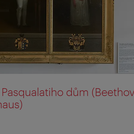
 Pasqualatiho dům (Beetho
haus)