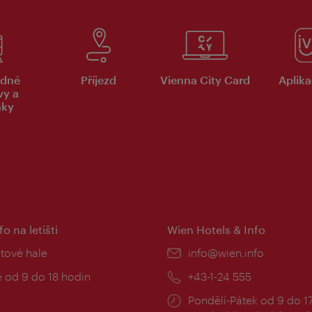
dné
Příjezd
Vienna City Card
Aplika
vy a
nky
fo na letišti
Wien Hotels & Info
:
etové hale
E-
info@wien.info
mail:
zní
 od 9 do 18 hodin
Telefon:
+43-1-24 555
Provozní
Pondělí-Pátek od 9 do 1