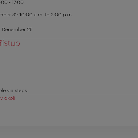
4:00 - 17:00
er 31: 10:00 a.m. to 2:00 p.m.
1, December 25
řístup
le via steps.
v okolí