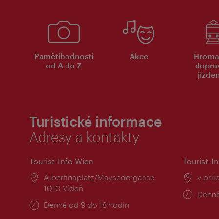
Pamětihodnosti
Akce
Hroma
od A do Z
dopra
jízde
Turistické informace
Adresy a kontakty
Tourist-Info Wien
Tourist-In
Místo:
Albertinaplatz/Maysedergasse
Místo
v příl
1010 Vídeň
Provo
Denně
Provozní
Denně od 9 do 18 hodin
doba:
doba: