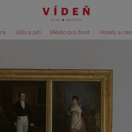
ura
Jídlo a pití
Město pro život
Hotely a ces
Výsledky hledání zobrazit 