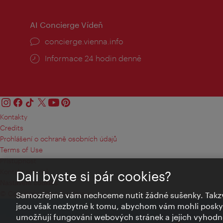
AI Concierge Vídeň
concierge.vienna.info
Informace 24 hodin denně
Kontakty
Credits
Prohlášení o ochraně osobních údajů
Terms of Use
Přístupnost
Kontakt pro tisk
Dali byste si pár cookies?
Nastavení cookies
© Copyright Wien Tourismus
Samozřejmě vám nechceme nutit žádné sušenky. Takzv
jsou však nezbytné k tomu, abychom vám mohli poskytn
umožňují fungování webových stránek a jejich vyhodno