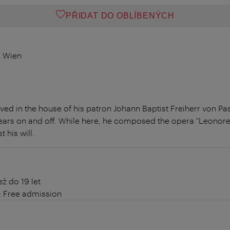
PŘIDAT DO OBLÍBENÝCH
0 Wien
t
ed in the house of his patron Johann Baptist Freiherr von Pas
years on and off. While here, he composed the opera "Leonore"
 his will.
ž do 19 let
: Free admission