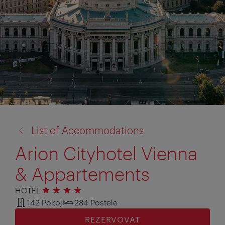
zpět
List of Accommodations
na:
Arion Cityhotel Vienna
& Appartements
HOTEL
4 hvězdičky
142 Pokoj
284 Postele
REZERVOVAT