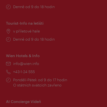
Provozní
Denně od 9 do 18 hodin
doba:
Tourist-Info na letišti
Místo:
v příletové hale
Provozní
Denně od 9 do 18 hodin
doba:
Wien Hotels & Info
E-
info@wien.info
mail:
Telefon:
+43-1-24 555
Provozní
Pondělí-Pátek od 9 do 17 hodin
doba:
O státních svátcích zavřeno
AI Concierge Vídeň