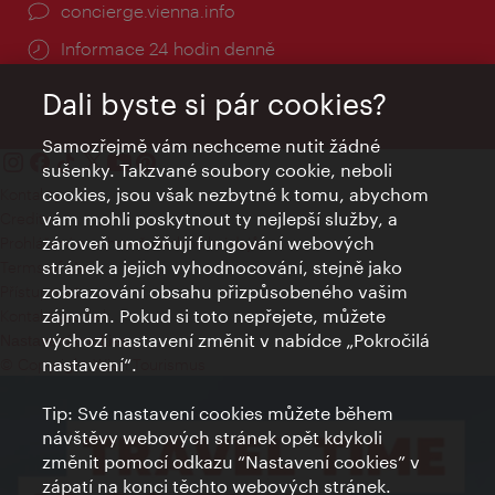
concierge.vienna.info
Informace 24 hodin denně
Dali byste si pár cookies?
Samozřejmě vám nechceme nutit žádné
sušenky. Takzvané soubory cookie, neboli
cookies, jsou však nezbytné k tomu, abychom
Kontakty
vám mohli poskytnout ty nejlepší služby, a
Credits
zároveň umožňují fungování webových
Prohlášení o ochraně osobních údajů
stránek a jejich vyhodnocování, stejně jako
Terms of Use
zobrazování obsahu přizpůsobeného vašim
Přístupnost
zájmům. Pokud si toto nepřejete, můžete
Kontakt pro tisk
výchozí nastavení změnit v nabídce „Pokročilá
Nastavení cookies
nastavení“.
© Copyright Wien Tourismus
Tip: Své nastavení cookies můžete během
návštěvy webových stránek opět kdykoli
změnit pomocí odkazu “Nastavení cookies” v
zápatí na konci těchto webových stránek.