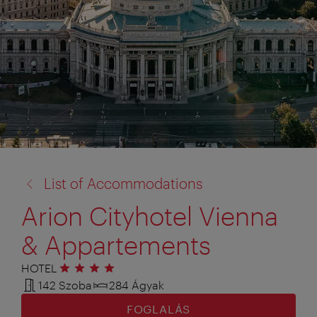
vissza
List of Accommodations
a:
Arion Cityhotel Vienna
& Appartements
HOTEL
4 csillag
142 Szoba
284 Ágyak
FOGLALÁS