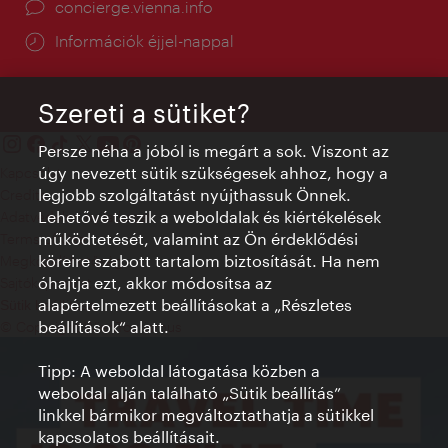
concierge.vienna.info
Információk éjjel-nappal
Szereti a sütiket?
Persze néha a jóból is megárt a sok. Viszont az
úgy nevezett sütik szükségesek ahhoz, hogy a
Kapcsolat
legjobb szolgáltatást nyújthassuk Önnek.
Credits
Lehetővé teszik a weboldalak és kiértékelések
Adatvédelmi nyilatkozat
működtetését, valamint az Ön érdeklődési
Terms of Use
köreire szabott tartalom biztosítását. Ha nem
Megközelíthetőség
óhajtja ezt, akkor módosítsa az
Sajtókapcsolat
alapértelmezett beállításokat a „Részletes
Sütik beállítása
beállítások“ alatt.
© Copyright WienTourismus
Tipp: A weboldal látogatása közben a
weboldal alján található „Sütik beállítás”
linkkel bármikor megváltoztathatja a sütikkel
kapcsolatos beállításait.