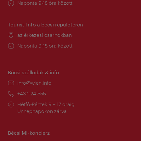
Nyitva
Naponta 9-18 óra között
tartás:
Tourist-Info a bécsi repülőtéren
Helyszín:
az érkezési csarnokban
Nyitva
Naponta 9-18 óra között
tartás:
Bécsi szállodák & infó
E-
info@wien.info
mail:
Telefon:
+43-1-24 555
Nyitva
Hétfő-Péntek 9 – 17 óráig
tartás:
Ünnepnapokon zárva
Bécsi MI-konciérz