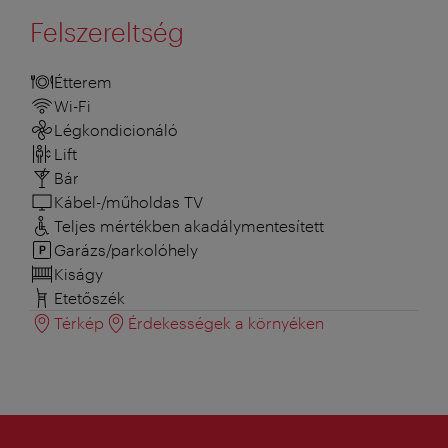
Felszereltség
Étterem
Wi-Fi
Légkondicionáló
Lift
Bár
Kábel-/műholdas TV
Teljes mértékben akadálymentesített
Garázs/parkolóhely
Kiságy
Etetőszék
Térkép
Érdekességek a környéken