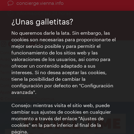
concierge.vienna.info
Información las 24 horas
¿Unas galletitas?
No queremos darle la lata. Sin embargo, las
cookies son necesarias para proporcionarte el
mejor servicio posible y para permitir el
funcionamiento de los sitios web y las
Contacto
valoraciones de los usuarios, así como para
Aviso legal
ofrecer un contenido adaptado a sus
Política de privacidad de datos
intereses. Si no desea aceptar las cookies,
Terms of Use
tiene la posibilidad de cambiar la
Accesibilidad
configuración por defecto en "Configuración
Contacto para la prensa
avanzada".
Ajustes de cookie
© Copyright WienTourismus
Consejo: mientras visita el sitio web, puede
cambiar sus ajustes de cookies en cualquier
momento a través del enlace "Ajustes de
cookies" en la parte inferior al final de la
página.