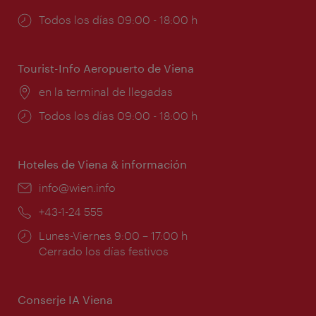
Horarios
Todos los días 09:00 - 18:00 h
de
apertura:
Tourist-Info Aeropuerto de Viena
Lugar:
en la terminal de llegadas
Horarios
Todos los días 09:00 - 18:00 h
de
apertura:
Hoteles de Viena & información
e-
info@wien.info
mail:
Teléfono:
+43-1-24 555
Horarios
Lunes-Viernes 9:00 – 17:00 h
de
Cerrado los días festivos
apertura:
Conserje IA Viena