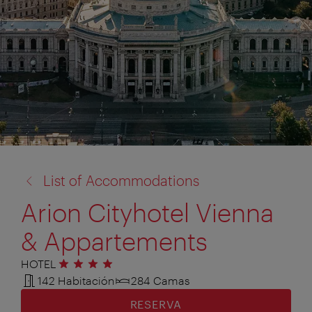
volver
List of Accommodations
a:
Arion Cityhotel Vienna
& Appartements
HOTEL
4 estrellas
142 Habitación
284 Camas
RESERVA