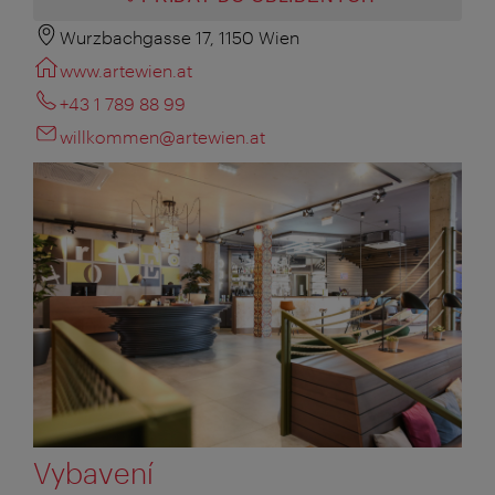
Wurzbachgasse 17, 1150 Wien
www.artewien.at
+43 1 789 88 99
willkommen@artewien.at
Vybavení