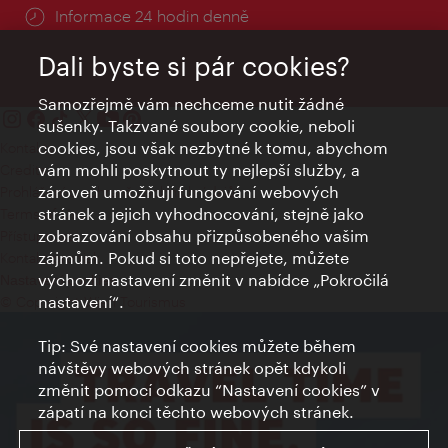
Informace 24 hodin denně
Dali byste si pár cookies?
Samozřejmě vám nechceme nutit žádné
sušenky. Takzvané soubory cookie, neboli
cookies, jsou však nezbytné k tomu, abychom
Kontakty
vám mohli poskytnout ty nejlepší služby, a
Credits
zároveň umožňují fungování webových
Prohlášení o ochraně osobních údajů
stránek a jejich vyhodnocování, stejně jako
Terms of Use
zobrazování obsahu přizpůsobeného vašim
Přístupnost
zájmům. Pokud si toto nepřejete, můžete
Kontakt pro tisk
výchozí nastavení změnit v nabídce „Pokročilá
Nastavení cookies
nastavení“.
© Copyright Wien Tourismus
Tip: Své nastavení cookies můžete během
návštěvy webových stránek opět kdykoli
změnit pomocí odkazu “Nastavení cookies” v
zápatí na konci těchto webových stránek.