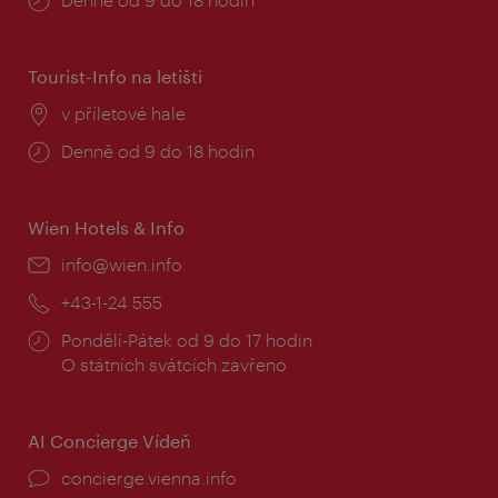
doba:
Tourist-Info na letišti
Místo:
v příletové hale
Provozní
Denně od 9 do 18 hodin
doba:
Wien Hotels & Info
E-
info@wien.info
mail:
Telefon:
+43-1-24 555
Provozní
Pondělí-Pátek od 9 do 17 hodin
doba:
O státních svátcích zavřeno
AI Concierge Vídeň
concierge.vienna.info