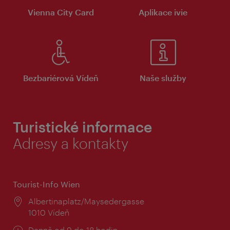
Vienna City Card
Aplikace ivie
Bezbariérová Vídeň
Naše služby
Turistické informace
Adresy a kontakty
Tourist-Info Wien
Místo:
Albertinaplatz/Maysedergasse
1010 Vídeň
Provozní
Denně od 9 do 18 hodin