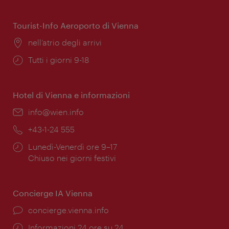
di
apertura:
Tourist-Info Aeroporto di Vienna
Posizione:
nell’atrio degli arrivi
Orari
Tutti i giorni 9-18
di
apertura:
Hotel di Vienna e informazioni
Email:
info@wien.info
Telefono:
+43-1-24 555
Orari
Lunedì-Venerdì ore 9–17
di
Chiuso nei giorni festivi
apertura:
Concierge IA Vienna
Ort:
concierge.vienna.info
Öffnungszeiten:
Informazioni 24 ore su 24