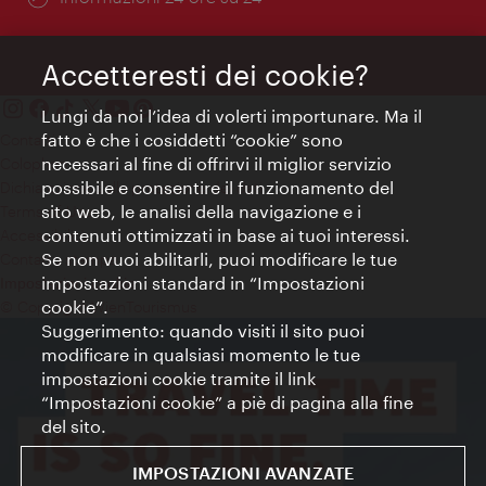
Accetteresti dei cookie?
Lungi da noi l’idea di volerti importunare. Ma il
fatto è che i cosiddetti “cookie” sono
Contatti
necessari al fine di offrirvi il miglior servizio
Colophon
possibile e consentire il funzionamento del
Dichiarazione sulla protezione dei dati
sito web, le analisi della navigazione e i
Terms of Use
contenuti ottimizzati in base ai tuoi interessi.
Accessibilità
Se non vuoi abilitarli, puoi modificare le tue
Contatto stampa
impostazioni standard in “Impostazioni
Impostazioni cookie
cookie”.
© Copyright WienTourismus
Suggerimento: quando visiti il sito puoi
modificare in qualsiasi momento le tue
impostazioni cookie tramite il link
“Impostazioni cookie” a piè di pagina alla fine
del sito.
IMPOSTAZIONI AVANZATE