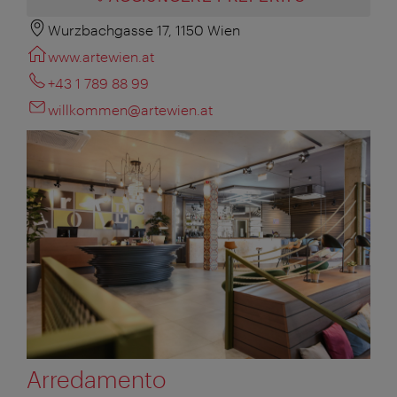
Wurzbachgasse 17, 1150 Wien
www.artewien.at
+43 1 789 88 99
willkommen@artewien.at
Arredamento