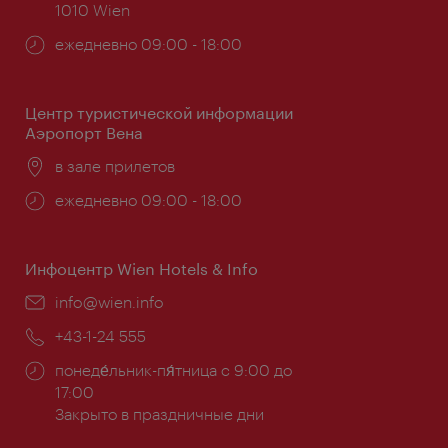
1010 Wien
Часы
ежедневно 09:00 - 18:00
работы:
Центр туристической информации
Аэропорт Вена
Расположение:
в зале прилетов
Часы
ежедневно 09:00 - 18:00
работы:
Инфоцентр Wien Hotels & Info
Эл.
info@wien.info
почта:
Телефон:
+43-1-24 555
Часы
понеде́льник-пя́тница с 9:00 до
работы:
17:00
Закрыто в праздничные дни