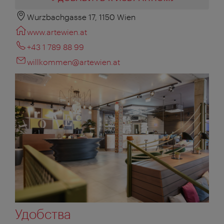
Wurzbachgasse 17, 1150 Wien
www.artewien.at
+43 1 789 88 99
willkommen@artewien.at
Удобства