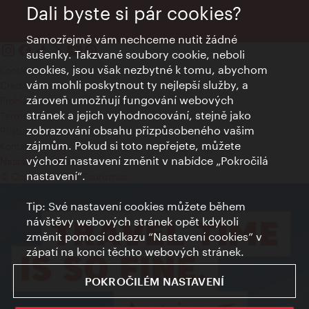
Dali byste si pár cookies?
Samozřejmě vám nechceme nutit žádné
sušenky. Takzvané soubory cookie, neboli
cookies, jsou však nezbytné k tomu, abychom
Kontakty
vám mohli poskytnout ty nejlepší služby, a
Credits
zároveň umožňují fungování webových
Prohlášení o ochraně osobních údajů
stránek a jejich vyhodnocování, stejně jako
Terms of Use
zobrazování obsahu přizpůsobeného vašim
Přístupnost
zájmům. Pokud si toto nepřejete, můžete
Kontakt pro tisk
výchozí nastavení změnit v nabídce „Pokročilá
Nastavení cookies
nastavení“.
© Copyright Wien Tourismus
Tip: Své nastavení cookies můžete během
návštěvy webových stránek opět kdykoli
změnit pomocí odkazu “Nastavení cookies” v
zápatí na konci těchto webových stránek.
POKROČILÉM NASTAVENÍ