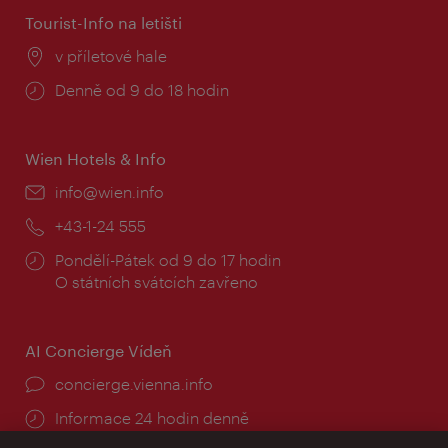
Tourist-Info na letišti
Místo:
v příletové hale
Provozní
Denně od 9 do 18 hodin
doba:
Wien Hotels & Info
E-
info@wien.info
mail:
Telefon:
+43-1-24 555
Provozní
Pondělí-Pátek od 9 do 17 hodin
doba:
O státních svátcích zavřeno
AI Concierge Vídeň
concierge.vienna.info
Informace 24 hodin denně