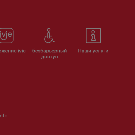
жение ivie
безбарьерный
Наши услуги
доступ
Info