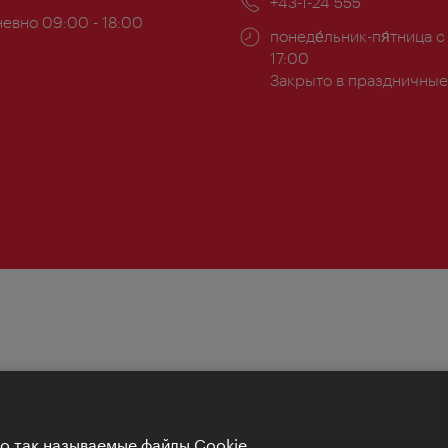
Телефон:
+43-1-24 555
евно 09:00 - 18:00
Часы
понеде́льник-пя́тница с
ы:
работы:
17:00
Закрыто в праздничные
Но так называемые файлы Cookie