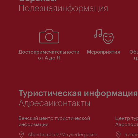
Полезнаяинформация
Достопримечательности
Мероприятия
Об
от А до Я
т
Туристическая информация
Адресаиконтакты
Венский центр туристической
Центр ту
информации
Аэропорт
Расположение:
Albertinaplatz/Maysedergasse
Распо
в зал