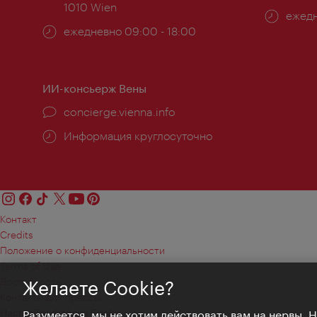
1010 Wien
Часы
ежедн
Часы
ежедневно 09:00 - 18:00
работ
работы:
ИИ-консьерж Вены
concierge.vienna.info
Информация круглосуточно
Контакт
Credits
Положение о конфиденциальности
Terms of Use
Доступность
Желаете Cookie?
Контакты для прессы
Настройки файлов Cookie
Разумеется, мы не хотим действовать вам на нервы. 