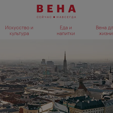
Искусство и
Еда и
Вена д
культура
напитки
жизни
Показать результаты поиска н