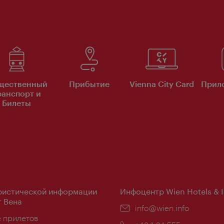
щественный
Прибытие
Vienna City Card
Прило
ранспорт и
Билеты
ристической информации
Инфоцентр Wien Hotels & 
 Вена
Эл.
info@wien.info
ложение:
е прилетов
почта: