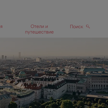
ля
Отели и
Поиск
путешествие
ПОИСК
а карте