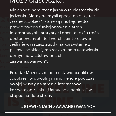
Może ciasteczka?
Nie chodzi nam rzecz jasna o te ciasteczka do
jedzenia. Mamy na myśli specjalne pliki, tak
zwane „cookies”, które są niezbędne do
prawidłowego funkcjonowania stron
Kontakt
internetowych, statystyk i ocen, a także treści
Credits
dostosowanych do Twoich zainteresowań.
Zgoda na przetwarzanie danych osobowych
Jeśli nie wyrażasz zgody na korzystanie z
Terms of Use
plików „cookies”, możesz zmienić ustawienia
Dostępność
domyślne w „Ustawieniach
Kontakt prasowy
zaawansowanych”.
Ustawienia cookies
© Copyright Wien Tourismus
Porada: Możesz zmienić ustawienia plików
„cookies” w dowolnym momencie podczas
swojej wizyty na stronie internetowej,
korzystając z linku „Ustawienia cookies” w
stopce na dole strony.
USTAWIENIACH ZAAWANSOWANYCH