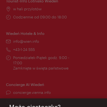
Tourist-Info Lotnisko Wiedeń
Miejsce:
w hali przylotów
Godziny
Codziennie od 09.00 do 18.00
otwarcia:
Wiedeń Hotele & Info
E-
info@wien.info
mail:
Telefon:
+43-1-24 555
Godziny
Poniedziałek-Piątek godz. 9.00 -
otwarcia:
17.00
Zamknięte w święta państwowe
Concierge AI Wiedeń
concierge.vienna.info
Informacje przez całą dobę