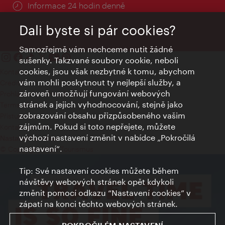
Informace 24 hodin denně
Dali byste si pár cookies?
Samozřejmě vám nechceme nutit žádné
sušenky. Takzvané soubory cookie, neboli
cookies, jsou však nezbytné k tomu, abychom
Kontakty
vám mohli poskytnout ty nejlepší služby, a
Credits
zároveň umožňují fungování webových
Prohlášení o ochraně osobních údajů
stránek a jejich vyhodnocování, stejně jako
Terms of Use
zobrazování obsahu přizpůsobeného vašim
Přístupnost
zájmům. Pokud si toto nepřejete, můžete
Kontakt pro tisk
výchozí nastavení změnit v nabídce „Pokročilá
Nastavení cookies
nastavení“.
© Copyright Wien Tourismus
Tip: Své nastavení cookies můžete během
návštěvy webových stránek opět kdykoli
změnit pomocí odkazu “Nastavení cookies” v
zápatí na konci těchto webových stránek.