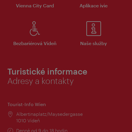
Vienna City Card
Aplikace ivie
Bezbariérová Vídeň
Naše služby
Turistické informace
Adresy a kontakty
Tourist-Info Wien
Místo:
Albertinaplatz/Maysedergasse
1010 Vídeň
Provozní
Denně od 9 do 18 hodin