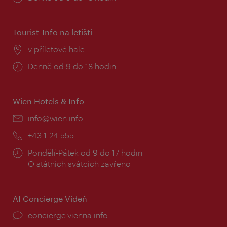
doba:
Tourist-Info na letišti
Místo:
v příletové hale
Provozní
Denně od 9 do 18 hodin
doba:
Wien Hotels & Info
E-
info@wien.info
mail:
Telefon:
+43-1-24 555
Provozní
Pondělí-Pátek od 9 do 17 hodin
doba:
O státních svátcích zavřeno
AI Concierge Vídeň
concierge.vienna.info