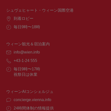
時
間：
シュヴェヒャート・ウィーン国際空港
場
到着ロビー
所：
営
毎日9時〜18時
業
時
間：
ウィーン観光＆宿泊案内
E
info@wien.info
メ
電
+43-1-24 555
ー
話
ル：
営
毎日9時〜17時
番
業
祝祭日は休業
号：
時
間：
ウィーンAIコンシェルジュ
concierge.vienna.info
24時間体制の情報提供