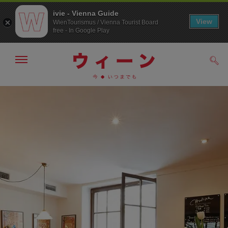
ivie - Vienna Guide
View
WienTourismus / Vienna Tourist Board
free - In Google Play
メ
検
ニ
索
ュ
メ
こ
す
ー
る
ニ
の
の
ュ
ペ
表
ー
ー
示・
非
へ
ジ
表
の
示
ト
ッ
プ
へ