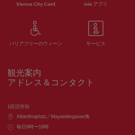
Vienna City Card
ivie アプリ
バリアフリーのウィーン
サービス
観光案内
アドレス＆コンタクト
1区旧市街
場
Albertinaplatz／Maysedergasse角
所：
営
毎日9時〜18時
業