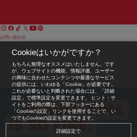
お問い合わせ
Credits
プライバシーポリシー
Cookieはいかがですか？
Terms of Use
もちろん無理なオススメはいたしません。です
アクセシビリティ
が、ウェブサイトの機能、情報評価、ユーザー
プレス連絡先
の興味に合わせたコンテンツや最適なサービス
クッキーの設定
の提供には、いわゆる「Cookie」が必要です。
© Copyright WienTourismus
これが必要ないと判断された場合には、「詳細
設定」で標準設定を変更できます。 ヒント：サ
イトをご利用の際は、下部フッターにある
「Cookieの設定」リンクを使用することで、い
つでもCookieの設定を変更できます。
詳細設定で