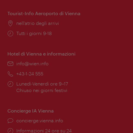
apertura:
Tourist-Info Aeroporto di Vienna
Posizione:
nell’atrio degli arrivi
Orari
Tutti i giorni 9-18
di
apertura:
Hotel di Vienna e informazioni
Email:
info@wien.info
Telefono:
+43-1-24 555
Orari
Lunedì-Venerdì ore 9–17
di
Chiuso nei giorni festivi
apertura:
Concierge IA Vienna
Ort:
concierge.vienna.info
Öffnungszeiten:
Informazioni 24 ore su 24