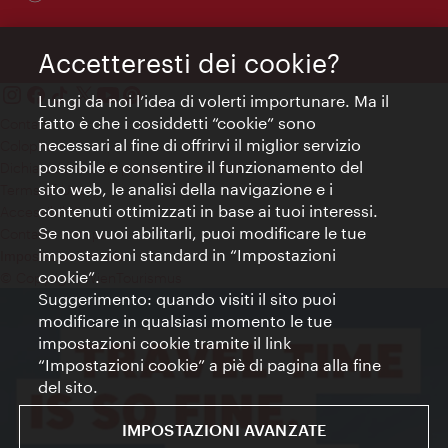
Accetteresti dei cookie?
Lungi da noi l’idea di volerti importunare. Ma il
fatto è che i cosiddetti “cookie” sono
Contatti
necessari al fine di offrirvi il miglior servizio
Colophon
possibile e consentire il funzionamento del
Dichiarazione sulla protezione dei dati
sito web, le analisi della navigazione e i
Terms of Use
contenuti ottimizzati in base ai tuoi interessi.
Accessibilità
Se non vuoi abilitarli, puoi modificare le tue
Contatto stampa
impostazioni standard in “Impostazioni
Impostazioni cookie
cookie”.
© Copyright WienTourismus
Suggerimento: quando visiti il sito puoi
modificare in qualsiasi momento le tue
impostazioni cookie tramite il link
“Impostazioni cookie” a piè di pagina alla fine
del sito.
IMPOSTAZIONI AVANZATE