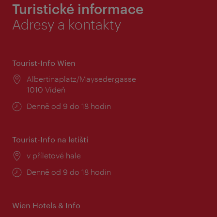
Turistické informace
Adresy a kontakty
Tourist-Info Wien
Místo:
Albertinaplatz/Maysedergasse
1010 Vídeň
Provozní
Denně od 9 do 18 hodin
doba:
Tourist-Info na letišti
Místo:
v příletové hale
Provozní
Denně od 9 do 18 hodin
doba:
Wien Hotels & Info