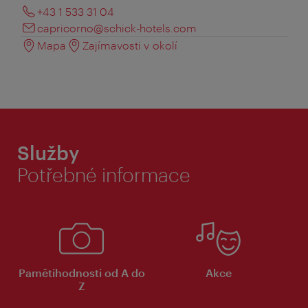
+43 1 533 31 04
capricorno@schick-hotels.com
Mapa
Zajímavosti v okolí
Služby
Potřebné informace
Pamětihodnosti od A do
Akce
Z