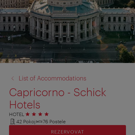
zpět
List of Accommodations
na:
Capricorno - Schick
Hotels
HOTEL
4 hvězdičky
42 Pokoj
76 Postele
REZERVOVAT