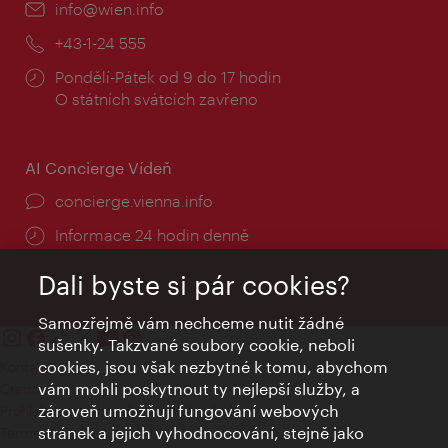
E-
info@wien.info
mail:
Telefon:
+43-1-24 555
Provozní
Pondělí-Pátek od 9 do 17 hodin
doba:
O státních svátcích zavřeno
AI Concierge Vídeň
concierge.vienna.info
Informace 24 hodin denně
Dali byste si pár cookies?
Samozřejmě vám nechceme nutit žádné
sušenky. Takzvané soubory cookie, neboli
cookies, jsou však nezbytné k tomu, abychom
Kontakty
vám mohli poskytnout ty nejlepší služby, a
Credits
zároveň umožňují fungování webových
Prohlášení o ochraně osobních údajů
stránek a jejich vyhodnocování, stejně jako
Terms of Use