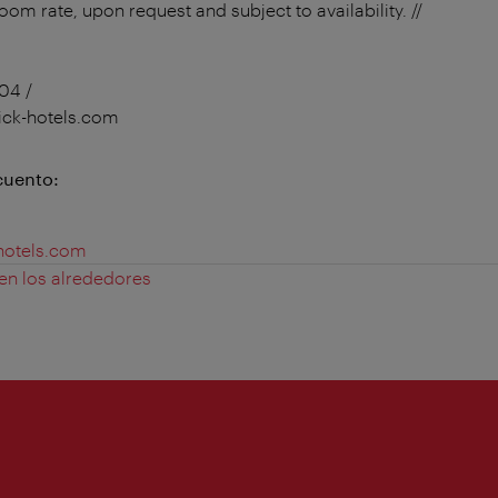
room rate, upon request and subject to availability. //
04 /
ick-hotels.com
cuento:
hotels.com
 en los alrededores