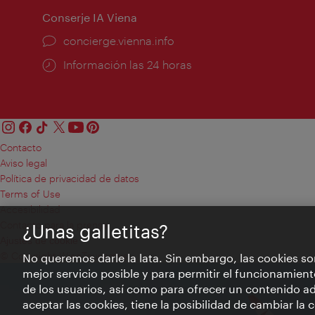
Conserje IA Viena
concierge.vienna.info
Información las 24 horas
Contacto
Aviso legal
Política de privacidad de datos
Terms of Use
Accesibilidad
Contacto para la prensa
¿Unas galletitas?
Ajustes de cookie
© Copyright WienTourismus
No queremos darle la lata. Sin embargo, las cookies so
mejor servicio posible y para permitir el funcionamient
de los usuarios, así como para ofrecer un contenido ad
aceptar las cookies, tiene la posibilidad de cambiar la