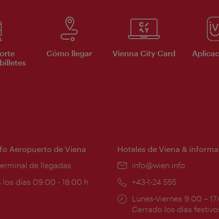
orte
Cómo llegar
Vienna City Card
Aplicac
billetes
nfo Aeropuerto de Viena
Hoteles de Viena & informa
:
terminal de llegadas
e-
info@wien.info
mail:
ios
 los días 09:00 - 18:00 h
Teléfono:
+43-1-24 555
Horarios
Lunes-Viernes 9:00 – 17
ura:
de
Cerrado los días festivo