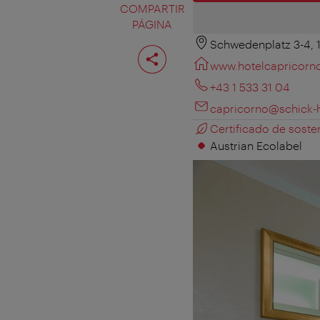
COMPARTIR
PÁGINA
Schwedenplatz 3-4, 
Compartir
página
www.hotelcapricorn
+43 1 533 31 04
capricorno@schick-
Certificado de sosten
Austrian Ecolabel