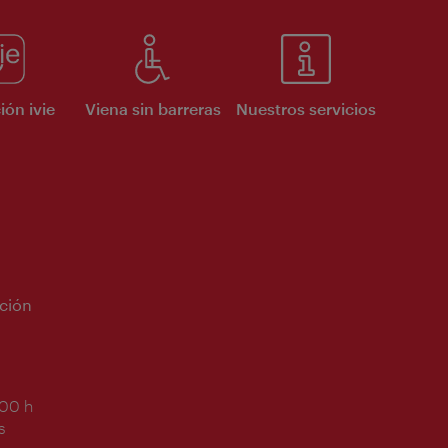
ión ivie
Viena sin barreras
Nuestros servicios
ción
:00 h
s