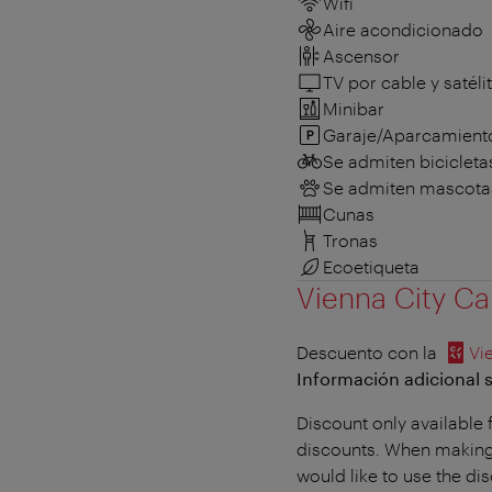
Wifi
Aire acondicionado
Ascensor
TV por cable y satéli
Minibar
Garaje/Aparcamient
Se admiten bicicleta
Se admiten mascota
Cunas
Tronas
Ecoetiqueta
Vienna City Ca
Descuento con la
Vi
Información adicional s
Discount only available 
discounts. When making 
would like to use the di