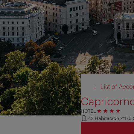
volver
List of Ac
a:
Capricorno
HOTEL
4 estrellas
42 Habitación
76