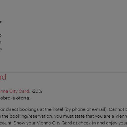
te
o
s
s
rd
enna City Card
: -20%
obre la oferta:
for direct bookings at the hotel (by phone or e-mail). Canno
the booking/reservation, you must state that you are a Vien
scount. Show your Vienna City Card at check-in and enjoy your