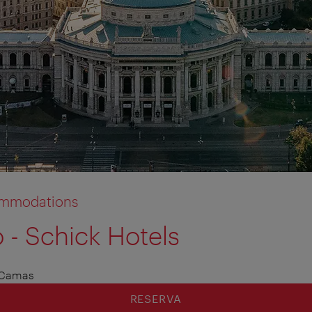
commodations
 - Schick Hotels
 Camas
RESERVA