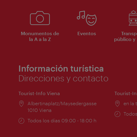
Monumentos de
Eventos
Transp
la A a la Z
público y 
Información turística
Direcciones y contacto
Tourist-Info Viena
Tourist-I
Lugar:
Albertinaplatz/Maysedergasse
Lugar
en la 
1010 Viena
Horar
Todos
Horarios
Todos los días 09:00 - 18:00 h
de
de
apert
apertura: