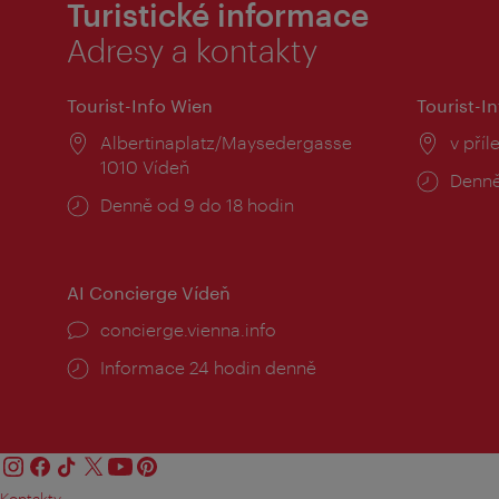
Turistické informace
Adresy a kontakty
Tourist-Info Wien
Tourist-In
Místo:
Albertinaplatz/Maysedergasse
Místo
v příl
1010 Vídeň
Provo
Denně
Provozní
Denně od 9 do 18 hodin
doba:
doba:
AI Concierge Vídeň
concierge.vienna.info
Informace 24 hodin denně
Kontakty