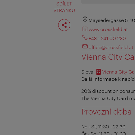
SDÍLET
STRÁNKU
Rozdělit
Maysedergasse 5, 1
stranu
www.crossfield.at
+43 1 241 00 230
office@crossfield.at
Vienna City Ca
Sleva
Vienna City Ca
Další informace k nabíd
20% discount on consum
The Vienna City Card m
Provozní doba
Ne - St, 11:30 - 22:30
Čt - So, 11:30 - 01:30