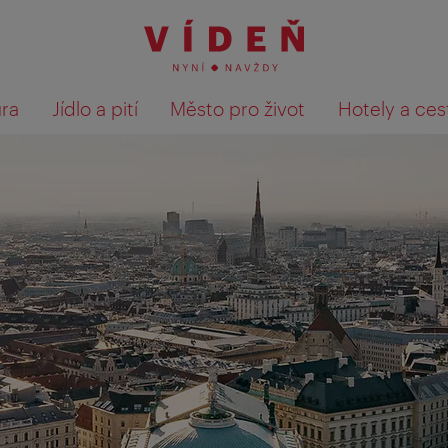
ura
Jídlo a pití
Město pro život
Hotely a ces
Výsledky hledání zobrazit 