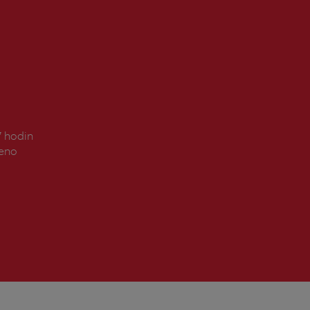
7 hodin
řeno