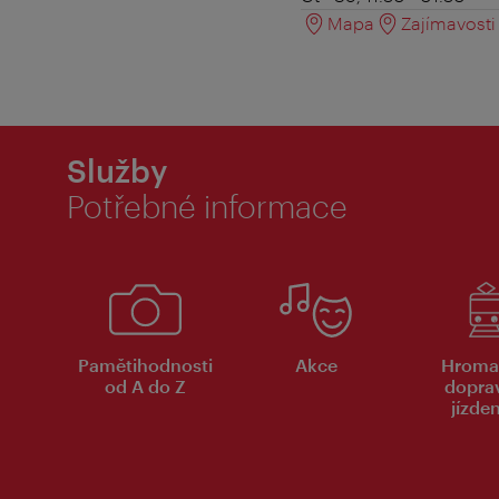
Mapa
Zajímavosti 
Služby
Potřebné informace
Pamětihodnosti
Akce
Hroma
od A do Z
dopra
jízde