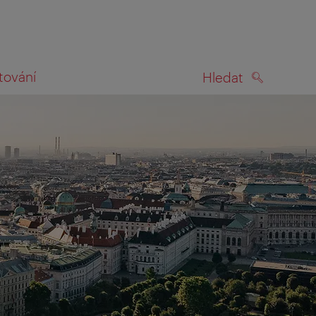
tování
Hledat
HLEDAT
na mapě