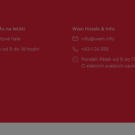
fo na letišti
Wien Hotels & Info
:
etové hale
E-
info@wien.info
mail:
zní
 od 9 do 18 hodin
Telefon:
+43-1-24 555
Provozní
Pondělí-Pátek od 9 do 1
doba:
O státních svátcích zav