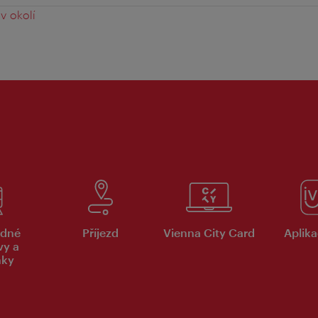
v okolí
dné
Příjezd
Vienna City Card
Aplika
vy a
nky