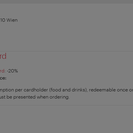
010 Wien
rd
rd
: -20%
ce:
ption per cardholder (food and drinks), redeemable once on
ust be presented when ordering.