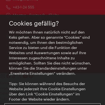
Telefon:
+43-1-24 555
Öffnungszeiten:
Montag - Freitag 9 – 17 Uhr
Feiertags geschlossen
Cookies gefällig?
Wir möchten Ihnen natürlich nicht auf den
AI Concierge Wien
Keks gehen. Aber so genannte “Cookies” sind
notwendig, um Ihnen den bestmöglichen
Ort:
concierge.wien.info
Service zu bieten und die Funktion der
Öffnungszeiten:
Informationen rund um die Uhr
Websites und Auswertungen sowie auf Ihre
Interessen zugeschnittene Inhalte zu
ermöglichen. Sollten Sie dies nicht wünschen,
können Sie die Standardeinstellungen unter
„Erweiterte Einstellungen“ verändern.
Kontakt
Tipp: Sie können während des Besuchs der
Impressum
Website jederzeit Ihre Cookie Einstellungen
Datenschutz
über den Link “Cookie Einstellungen” im
Nutzungsbedingungen
Footer der Website wieder ändern.
Barrierefreiheit