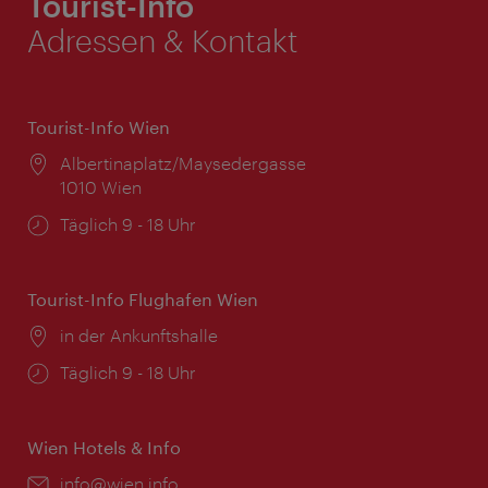
Tourist-Info
Adressen & Kontakt
Tourist-Info Wien
Ort:
Albertinaplatz/Maysedergasse
1010 Wien
Öffnungszeiten:
Täglich 9 - 18 Uhr
Tourist-Info Flughafen Wien
Ort:
in der Ankunftshalle
Öffnungszeiten:
Täglich 9 - 18 Uhr
Wien Hotels & Info
Email:
info@wien.info