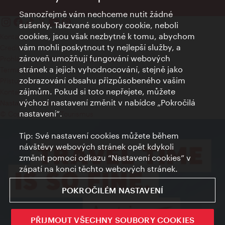
Samozřejmě vám nechceme nutit žádné
sušenky. Takzvané soubory cookie, neboli
cookies, jsou však nezbytné k tomu, abychom
Kontakty
vám mohli poskytnout ty nejlepší služby, a
Credits
zároveň umožňují fungování webových
Prohlášení o ochraně osobních údajů
stránek a jejich vyhodnocování, stejně jako
Terms of Use
zobrazování obsahu přizpůsobeného vašim
Přístupnost
zájmům. Pokud si toto nepřejete, můžete
Kontakt pro tisk
výchozí nastavení změnit v nabídce „Pokročilá
Nastavení cookies
nastavení“.
© Copyright Wien Tourismus
Tip: Své nastavení cookies můžete během
návštěvy webových stránek opět kdykoli
změnit pomocí odkazu “Nastavení cookies” v
zápatí na konci těchto webových stránek.
POKROČILÉM NASTAVENÍ
PŘIJMOUT VŠECHNY SOUBORY COOKIES