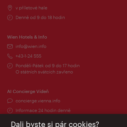
Místo:
v příletové hale
Provozní
Denně od 9 do 18 hodin
doba:
Wien Hotels & Info
E-
info@wien.info
mail:
Telefon:
+43-1-24 555
Provozní
Pondělí-Pátek od 9 do 17 hodin
doba:
O státních svátcích zavřeno
AI Concierge Vídeň
concierge.vienna.info
Informace 24 hodin denně
Dali byste si pár cookies?