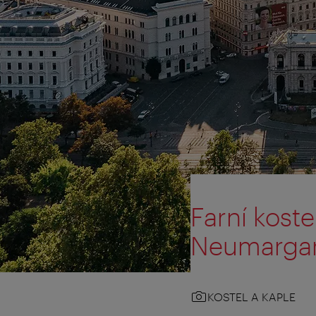
Farní kost
Neumargar
KOSTEL A KAPLE