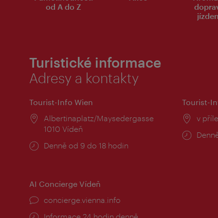
od A do Z
dopra
jízde
Turistické informace
Adresy a kontakty
Tourist-Info Wien
Tourist-In
Místo:
Albertinaplatz/Maysedergasse
Místo
v příl
1010 Vídeň
Provo
Denně
Provozní
Denně od 9 do 18 hodin
doba:
doba:
AI Concierge Vídeň
concierge.vienna.info
Informace 24 hodin denně