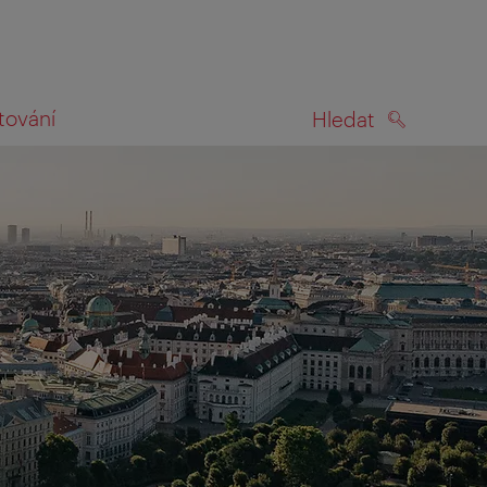
tování
Hledat
HLEDAT
na mapě