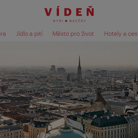
ura
Jídlo a pití
Město pro život
Hotely a ces
Výsledky hledání zobrazit 