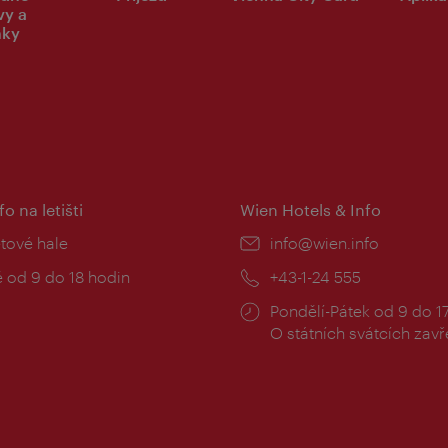
vy a
nky
fo na letišti
Wien Hotels & Info
:
etové hale
E-
info@wien.info
mail:
zní
 od 9 do 18 hodin
Telefon:
+43-1-24 555
Provozní
Pondělí-Pátek od 9 do 1
doba:
O státních svátcích zav