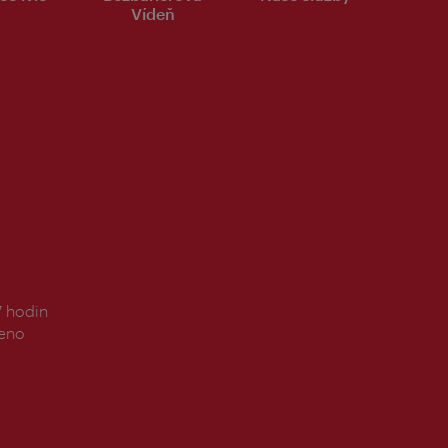
Vídeň
7 hodin
řeno