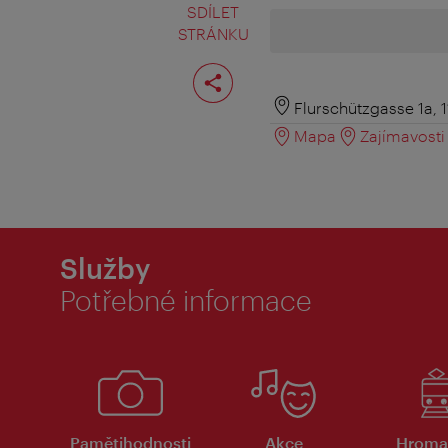
SDÍLET
STRÁNKU
Rozdělit
stranu
Flurschützgasse 1a, 
Mapa
Zajímavosti 
Služby
Potřebné informace
Pamětihodnosti
Akce
Hroma