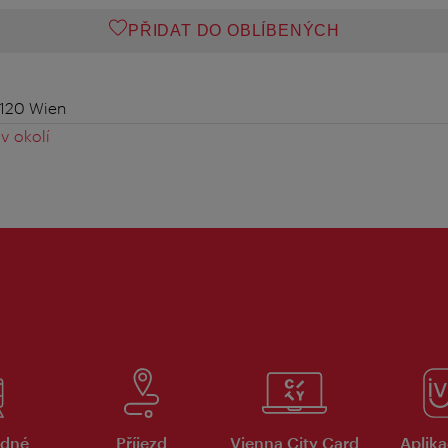
PŘIDAT DO OBLÍBENÝCH
1120 Wien
v okolí
dné
Příjezd
Vienna City Card
Aplika