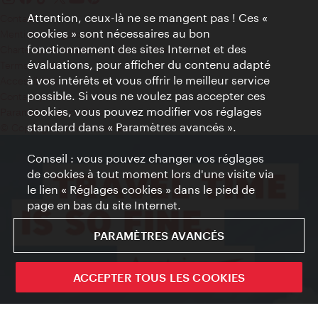
Attention, ceux-là ne se mangent pas ! Ces «
Contact
cookies » sont nécessaires au bon
Mentions obligatoires
fonctionnement des sites Internet et des
Charte sur le respect de la vie privée
évaluations, pour afficher du contenu adapté
Terms of Use
à vos intérêts et vous offrir le meilleur service
Accessibilité
possible. Si vous ne voulez pas accepter ces
Contact presse
cookies, vous pouvez modifier vos réglages
Paramètres de cookies
standard dans « Paramètres avancés ».
© Copyright WienTourismus
Conseil : vous pouvez changer vos réglages
de cookies à tout moment lors d'une visite via
le lien « Réglages cookies » dans le pied de
page en bas du site Internet.
PARAMÈTRES AVANCÉS
ACCEPTER TOUS LES COOKIES