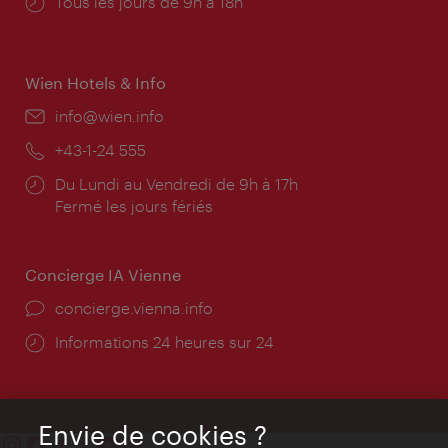
Horaires
Tous les jours de 9h à 18h
d'ouverture:
Wien Hotels & Info
E-
info@wien.info
mail:
Téléphone:
+43-1-24 555
Horaires
Du Lundi au Vendredi de 9h à 17h
d'ouverture:
Fermé les jours fériés
Concierge IA Vienne
Ort:
concierge.vienna.info
Öffnungszeiten:
Informations 24 heures sur 24
Envie de cookies ?