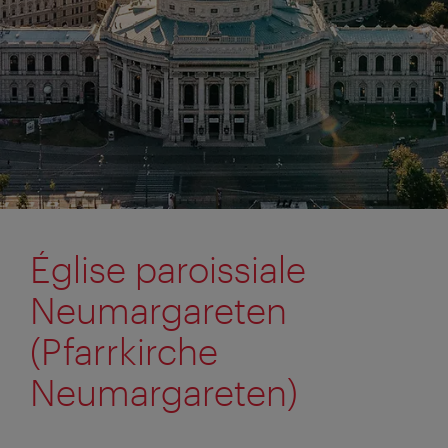
Église paroissiale
Neumargareten
(Pfarrkirche
Neumargareten)