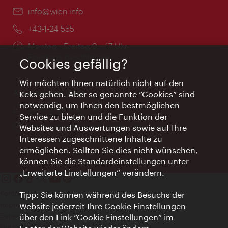
Email:
info@wien.info
Telefon:
+43-1-24 555
Öffnungszeiten:
Montag - Freitag 9 – 17 Uhr
Feiertags geschlossen
Cookies gefällig?
Wir möchten Ihnen natürlich nicht auf den
AI Concierge Wien
Keks gehen. Aber so genannte “Cookies” sind
notwendig, um Ihnen den bestmöglichen
Ort:
concierge.wien.info
Service zu bieten und die Funktion der
Öffnungszeiten:
Informationen rund um die Uhr
Websites und Auswertungen sowie auf Ihre
Interessen zugeschnittene Inhalte zu
ermöglichen. Sollten Sie dies nicht wünschen,
können Sie die Standardeinstellungen unter
„Erweiterte Einstellungen“ verändern.
Kontakt
Tipp: Sie können während des Besuchs der
Impressum
Website jederzeit Ihre Cookie Einstellungen
Datenschutz
über den Link “Cookie Einstellungen” im
Nutzungsbedingungen