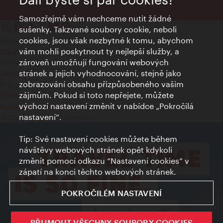
Samozřejmě vám nechceme nutit žádné
sušenky. Takzvané soubory cookie, neboli
cookies, jsou však nezbytné k tomu, abychom
Kontakty
vám mohli poskytnout ty nejlepší služby, a
Credits
zároveň umožňují fungování webových
Prohlášení o ochraně osobních údajů
stránek a jejich vyhodnocování, stejně jako
Terms of Use
zobrazování obsahu přizpůsobeného vašim
Přístupnost
zájmům. Pokud si toto nepřejete, můžete
Kontakt pro tisk
výchozí nastavení změnit v nabídce „Pokročilá
Nastavení cookies
nastavení“.
© Copyright Wien Tourismus
Tip: Své nastavení cookies můžete během
návštěvy webových stránek opět kdykoli
změnit pomocí odkazu “Nastavení cookies” v
zápatí na konci těchto webových stránek.
POKROČILÉM NASTAVENÍ
PŘIJMOUT VŠECHNY SOUBORY COOKIES