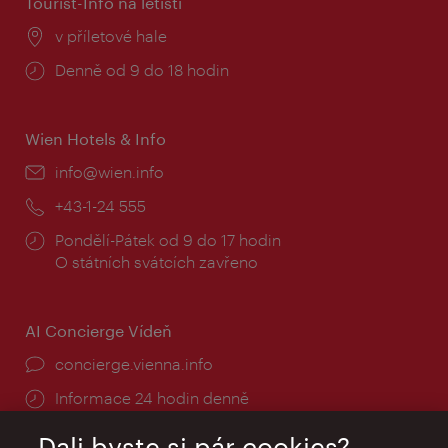
Tourist-Info na letišti
Místo:
v příletové hale
Provozní
Denně od 9 do 18 hodin
doba:
Wien Hotels & Info
E-
info@wien.info
mail:
Telefon:
+43-1-24 555
Provozní
Pondělí-Pátek od 9 do 17 hodin
doba:
O státních svátcích zavřeno
AI Concierge Vídeň
concierge.vienna.info
Informace 24 hodin denně
Dali byste si pár cookies?