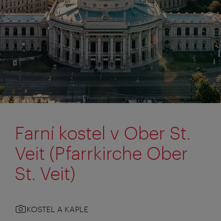
Farní kostel v Ober St.
Veit (Pfarrkirche Ober
St. Veit)
KOSTEL A KAPLE