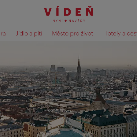
ura
Jídlo a pití
Město pro život
Hotely a ces
Výsledky hledání zobrazit 