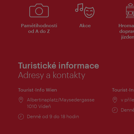
Pamětihodnosti
Akce
Hroma
od A do Z
dopra
jízde
Turistické informace
Adresy a kontakty
Tourist-Info Wien
Tourist-In
Místo:
Albertinaplatz/Maysedergasse
Místo
v příl
1010 Vídeň
Provo
Denně
Provozní
Denně od 9 do 18 hodin
doba:
doba: