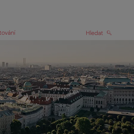
tování
Hledat
HLEDAT
na mapě