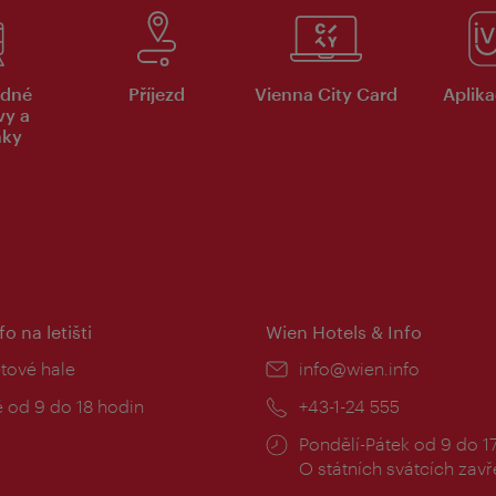
dné
Příjezd
Vienna City Card
Aplika
vy a
nky
fo na letišti
Wien Hotels & Info
:
etové hale
E-
info@wien.info
mail:
zní
 od 9 do 18 hodin
Telefon:
+43-1-24 555
Provozní
Pondělí-Pátek od 9 do 1
doba:
O státních svátcích zav