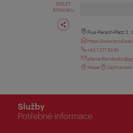
SDÍLET
STRÁNKU
Rozdělit
stranu
Pius-Parsch-Platz 2, 
https://www.erzdioez
+43 1 271 53 91
pfarre-floridsdor@g
Mapa
Zajímavosti 
Služby
Potřebné informace