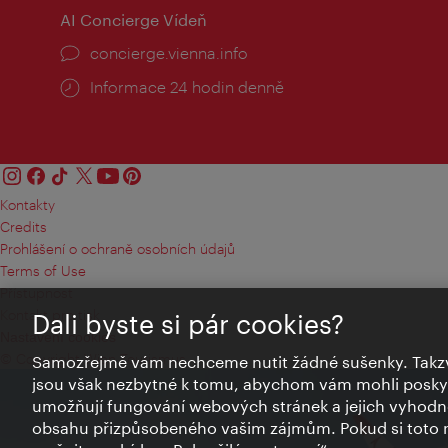
AI Concierge Vídeň
concierge.vienna.info
Informace 24 hodin denně
Kontakty
Credits
Prohlášení o ochraně osobních údajů
Terms of Use
Přístupnost
Kontakt pro tisk
Dali byste si pár cookies?
Nastavení cookies
© Copyright Wien Tourismus
Samozřejmě vám nechceme nutit žádné sušenky. Takzv
jsou však nezbytné k tomu, abychom vám mohli poskytn
umožňují fungování webových stránek a jejich vyhodno
obsahu přizpůsobeného vašim zájmům. Pokud si toto n