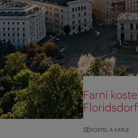
Farní koste
Floridsdorf
KOSTEL A KAPLE