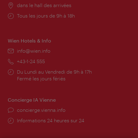
Lieu:
dans le hall des arrivées
Horaires
Tous les jours de 9h à 18h
d'ouverture:
Wien Hotels & Info
E-
info@wien.info
mail:
Téléphone:
+43-1-24 555
Horaires
Du Lundi au Vendredi de 9h à 17h
d'ouverture:
Fermé les jours fériés
Concierge IA Vienne
Ort:
concierge.vienna.info
Öffnungszeiten:
Informations 24 heures sur 24