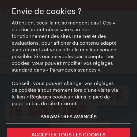
Envie de cookies ?
Attention, ceux-là ne se mangent pas ! Ces «
Contact
cookies » sont nécessaires au bon
Mentions obligatoires
fonctionnement des sites Internet et des
Charte sur le respect de la vie privée
évaluations, pour afficher du contenu adapté
Terms of Use
à vos intérêts et vous offrir le meilleur service
Accessibilité
possible. Si vous ne voulez pas accepter ces
Contact presse
cookies, vous pouvez modifier vos réglages
Paramètres de cookies
standard dans « Paramètres avancés ».
© Copyright WienTourismus
Conseil : vous pouvez changer vos réglages
de cookies à tout moment lors d'une visite via
le lien « Réglages cookies » dans le pied de
page en bas du site Internet.
PARAMÈTRES AVANCÉS
ACCEPTER TOUS LES COOKIES