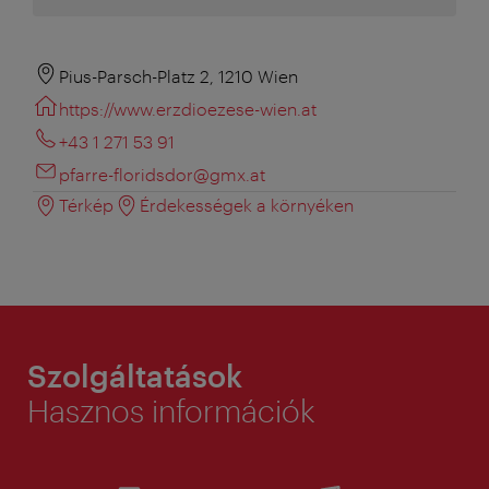
Pius-Parsch-Platz 2, 1210 Wien
https://www.erzdioezese-wien.at
+43 1 271 53 91
pfarre-floridsdor@gmx.at
Térkép
Érdekességek a környéken
Szolgáltatások
Hasznos információk