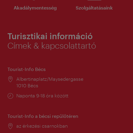
Akadálymentesség
Szolgáltatásaink
Turisztikai információ
Címek & kapcsolattartó
Tourist-Info Bécs
Helyszín:
Albertinaplatz/Maysedergasse
1010 Bécs
Nyitva
Naponta 9-18 óra között
tartás:
Tourist-Info a bécsi repülőtéren
Helyszín:
az érkezési csarnokban