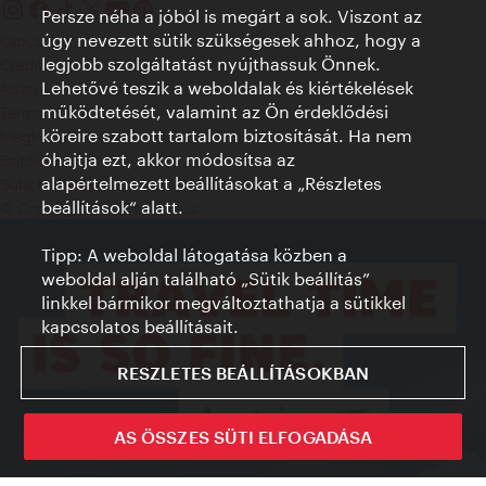
Persze néha a jóból is megárt a sok. Viszont az
úgy nevezett sütik szükségesek ahhoz, hogy a
Kapcsolat
legjobb szolgáltatást nyújthassuk Önnek.
Credits
Lehetővé teszik a weboldalak és kiértékelések
Adatvédelmi nyilatkozat
működtetését, valamint az Ön érdeklődési
Terms of Use
köreire szabott tartalom biztosítását. Ha nem
Megközelíthetőség
óhajtja ezt, akkor módosítsa az
Sajtókapcsolat
alapértelmezett beállításokat a „Részletes
Sütik beállítása
beállítások“ alatt.
© Copyright WienTourismus
Tipp: A weboldal látogatása közben a
weboldal alján található „Sütik beállítás”
linkkel bármikor megváltoztathatja a sütikkel
kapcsolatos beállításait.
RESZLETES BEÁLLÍTÁSOKBAN
AS ÖSSZES SÜTI ELFOGADÁSA