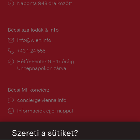
Nyitva
Naponta 9-18 óra között
tartás:
Bécsi szállodák & infó
E-
info@wien.info
mail:
Telefon:
+43-1-24 555
Nyitva
Hétfő-Péntek 9 – 17 óráig
tartás:
Ünnepnapokon zárva
Bécsi MI-konciérz
concierge.vienna.info
Információk éjjel-nappal
Szereti a sütiket?