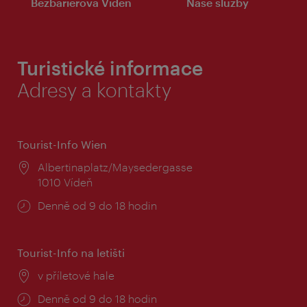
Bezbariérová Vídeň
Naše služby
Turistické informace
Adresy a kontakty
Tourist-Info Wien
Místo:
Albertinaplatz/Maysedergasse
1010 Vídeň
Provozní
Denně od 9 do 18 hodin
doba:
Tourist-Info na letišti
Místo:
v příletové hale
Provozní
Denně od 9 do 18 hodin