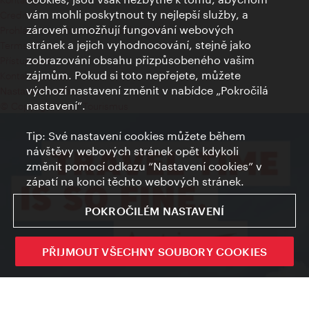
vám mohli poskytnout ty nejlepší služby, a
Credits
zároveň umožňují fungování webových
Prohlášení o ochraně osobních údajů
stránek a jejich vyhodnocování, stejně jako
Terms of Use
zobrazování obsahu přizpůsobeného vašim
Přístupnost
zájmům. Pokud si toto nepřejete, můžete
Kontakt pro tisk
výchozí nastavení změnit v nabídce „Pokročilá
Nastavení cookies
nastavení“.
© Copyright Wien Tourismus
Tip: Své nastavení cookies můžete během
návštěvy webových stránek opět kdykoli
změnit pomocí odkazu “Nastavení cookies” v
zápatí na konci těchto webových stránek.
POKROČILÉM NASTAVENÍ
PŘIJMOUT VŠECHNY SOUBORY COOKIES