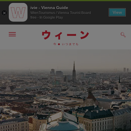
ivie - Vienna Guide
View
WienTourismus / Vienna Tourist Board
free - In Google Play
メ
検
ニ
索
ュ
メ
こ
す
ー
る
ニ
の
の
ュ
ペ
表
ー
ー
示・
非
へ
ジ
表
の
示
ト
ッ
プ
へ