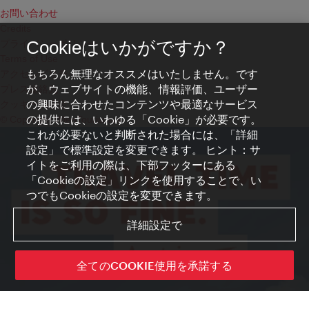
お問い合わせ
Credits
プライバシーポリシー
Cookieはいかがですか？
Terms of Use
もちろん無理なオススメはいたしません。です
アクセシビリティ
が、ウェブサイトの機能、情報評価、ユーザー
プレス連絡先
の興味に合わせたコンテンツや最適なサービス
クッキーの設定
の提供には、いわゆる「Cookie」が必要です。
© Copyright WienTourismus
これが必要ないと判断された場合には、「詳細
設定」で標準設定を変更できます。 ヒント：サ
イトをご利用の際は、下部フッターにある
「Cookieの設定」リンクを使用することで、い
つでもCookieの設定を変更できます。
詳細設定で
全てのCOOKIE使用を承諾する