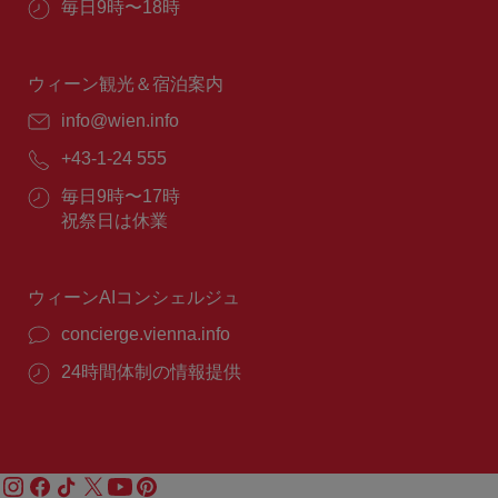
営
毎日9時〜18時
業
時
間：
ウィーン観光＆宿泊案内
E
info@wien.info
メ
電
+43-1-24 555
ー
話
ル：
営
毎日9時〜17時
番
業
祝祭日は休業
号：
時
間：
ウィーンAIコンシェルジュ
concierge.vienna.info
24時間体制の情報提供