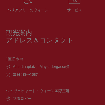
バリアフリーのウィーン
サービス
観光案内
アドレス＆コンタクト
1区旧市街
場
Albertinaplatz／Maysedergasse角
所：
営
毎日9時〜18時
業
時
間：
シュヴェヒャート・ウィーン国際空港
場
到着ロビー
所：