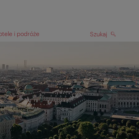
otele i podróże
Szukaj
SZUKAJ
kiwania