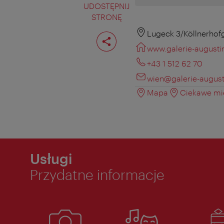
UDOSTĘPNIJ
STRONĘ
Podziel
Lugeck 3/Köllnerhof
stronę
www.galerie-august
+43 1 512 62 70
wien@galerie-augus
Mapa
Ciekawe mie
Usługi
Przydatne informacje