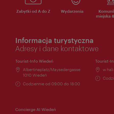
Zabytki od A do Z
Wydarzenia
Komuni
miejska &
Informacja turystyczna
Adresy i dane kontaktowe
Tourist-Info Wiedeń
Tourist-I
Miejsce:
Albertinaplatz/Maysedergasse
Miejs
w hal
1010 Wiedeń
Godzi
Codzi
Godziny
Codziennie od 09.00 do 18.00
otwar
otwarcia:
Concierge AI Wiedeń