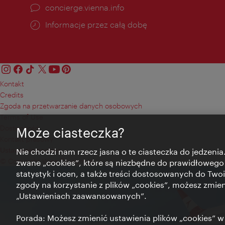
concierge.vienna.info
Informacje przez całą dobę
Kontakt
Credits
Zgoda na przetwarzanie danych osobowych
Terms of Use
Dostępność
Może ciasteczka?
Kontakt prasowy
Ustawienia cookies
Nie chodzi nam rzecz jasna o te ciasteczka do jedzenia.
© Copyright Wien Tourismus
zwane „cookies”, które są niezbędne do prawidłowego
statystyk i ocen, a także treści dostosowanych do Twoi
zgody na korzystanie z plików „cookies”, możesz zmie
„Ustawieniach zaawansowanych”.
Porada: Możesz zmienić ustawienia plików „cookies”