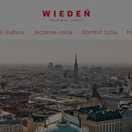
 i kultura
Jedzenie i picie
Komfort życia
H
Pokaż na mapie wyniki wyszu