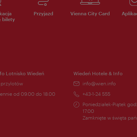
kacja
Przyjazd
Vienna City Card
Aplikac
 bilety
nfo Lotnisko Wiedeń
Wiedeń Hotele & Info
ce:
i przylotów
E-
info@wien.info
mail:
ny
ennie od 09.00 do 18.00
Telefon:
+43-1-24 555
cia:
Godziny
Poniedziałek-Piątek godz
otwarcia:
17.00
Zamknięte w święta pa