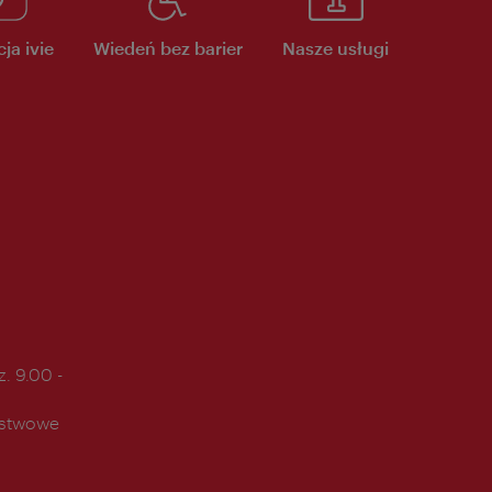
ja ivie
Wiedeń bez barier
Nasze usługi
. 9.00 -
ństwowe