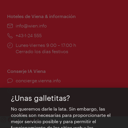
de
apertura:
Hoteles de Viena & información
e-
info@wien.info
mail:
Teléfono:
+43-1-24 555
Horarios
Lunes-Viernes 9:00 – 17:00 h
de
Cerrado los días festivos
apertura:
Conserje IA Viena
concierge.vienna.info
Información las 24 horas
¿Unas galletitas?
No queremos darle la lata. Sin embargo, las
cookies son necesarias para proporcionarte el
mejor servicio posible y para permitir el
funcionamiento de los sitios web y las
Contacto