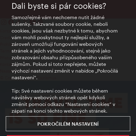
Dali byste si pár cookies?
Samozřejmě vám nechceme nutit žádné
sušenky. Takzvané soubory cookie, neboli
cookies, jsou však nezbytné k tomu, abychom
Kontakty
vám mohli poskytnout ty nejlepší služby, a
Credits
zároveň umožňují fungování webových
Prohlášení o ochraně osobních údajů
stránek a jejich vyhodnocování, stejně jako
Terms of Use
zobrazování obsahu přizpůsobeného vašim
Přístupnost
zájmům. Pokud si toto nepřejete, můžete
Kontakt pro tisk
výchozí nastavení změnit v nabídce „Pokročilá
Nastavení cookies
nastavení“.
© Copyright Wien Tourismus
Tip: Své nastavení cookies můžete během
návštěvy webových stránek opět kdykoli
změnit pomocí odkazu “Nastavení cookies” v
zápatí na konci těchto webových stránek.
POKROČILÉM NASTAVENÍ