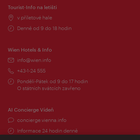
Tourist-Info na letišti
Místo:
v příletové hale
Provozní
Denně od 9 do 18 hodin
doba:
Wien Hotels & Info
E-
info@wien.info
mail:
Telefon:
+43-1-24 555
Provozní
Pondělí-Pátek od 9 do 17 hodin
doba:
O státních svátcích zavřeno
AI Concierge Vídeň
concierge.vienna.info
Informace 24 hodin denně