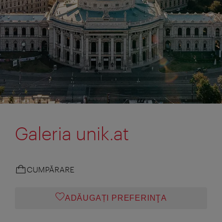
Galeria unik.at
CUMPĂRARE
ADĂUGAȚI PREFERINŢA