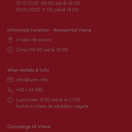
31.12.2025: 09:00 până 16:00
01.01.2026: 11:00 până 18:00
Informaţii turistice - Aeroportul Viena
Locul:
în sala de sosire
Program:
Zilnic 09:00 până 18:00
Wien Hotels & Info
E-
info@wien.info
mail:
Telefon:
+43-1-24 555
Program:
Luni-Vineri 9:00 până la 17:00
Închis în zilele de sărbători legale
Concierge IA Viena