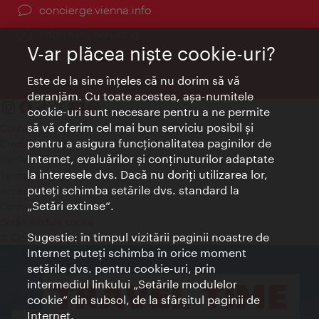
concierge.vienna.info
Informații non-stop
V-ar plăcea nişte cookie-uri?
Este de la sine înţeles că nu dorim să vă
deranjăm. Cu toate acestea, aşa-numitele
cookie-uri sunt necesare pentru a ne permite
să vă oferim cel mai bun serviciu posibil şi
Contact
pentru a asigura funcţionalitatea paginilor de
Credits
Internet, evaluărilor şi conţinuturilor adaptate
Declaraţie privind protecţia datelor
la interesele dvs. Dacă nu doriţi utilizarea lor,
Terms of Use
puteţi schimba setările dvs. standard la
Accesibilitate
„Setări extinse“.
Contact presa
Setări module cookie
Sugestie: în timpul vizitării paginii noastre de
© Copyright Wien Tourismus
Internet puteţi schimba în orice moment
setările dvs. pentru cookie-uri, prin
intermediul linkului „Setările modulelor
cookie“ din subsol, de la sfârşitul paginii de
Internet.