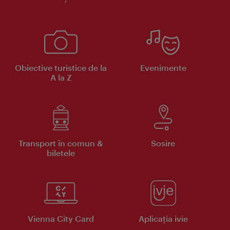
Obiective turistice de la
Evenimente
A la Z
Transport în comun &
Sosire
biletele
Vienna City Card
Aplicaţia ivie