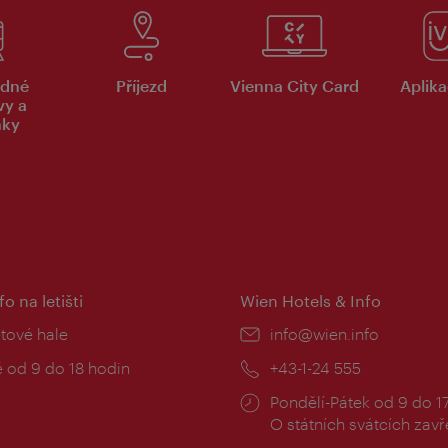
dné
Příjezd
Vienna City Card
Aplika
vy a
nky
fo na letišti
Wien Hotels & Info
:
etové hale
E-
info@wien.info
mail:
zní
 od 9 do 18 hodin
Telefon:
+43-1-24 555
Provozní
Pondělí-Pátek od 9 do 1
doba:
O státních svátcích zav