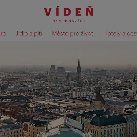
ura
Jídlo a pití
Město pro život
Hotely a ces
Výsledky hledání zobrazit 