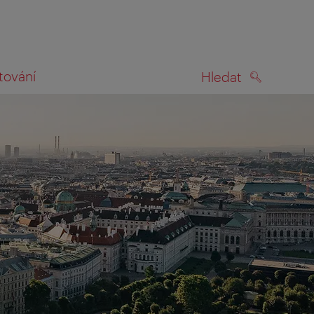
tování
Hledat
HLEDAT
na mapě