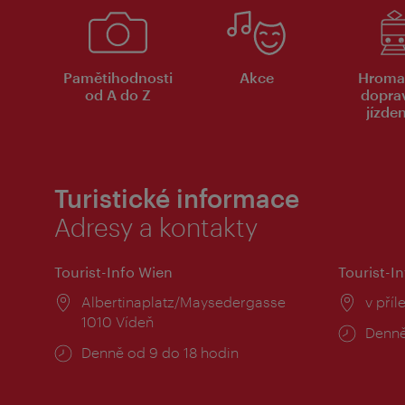
Pamětihodnosti
Akce
Hroma
od A do Z
dopra
jízde
Turistické informace
Adresy a kontakty
Tourist-Info Wien
Tourist-In
Místo:
Albertinaplatz/Maysedergasse
Místo
v příl
1010 Vídeň
Provo
Denně
Provozní
Denně od 9 do 18 hodin
doba:
doba: