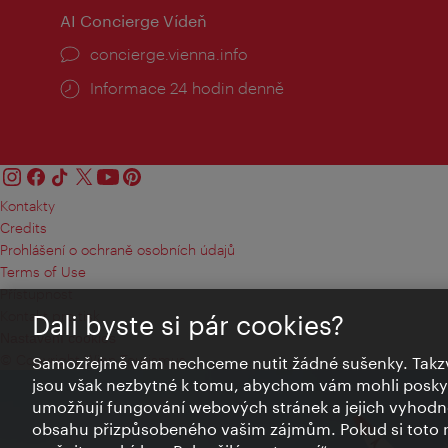
AI Concierge Vídeň
concierge.vienna.info
Informace 24 hodin denně
Kontakty
Credits
Prohlášení o ochraně osobních údajů
Terms of Use
Přístupnost
Kontakt pro tisk
Dali byste si pár cookies?
Nastavení cookies
© Copyright Wien Tourismus
Samozřejmě vám nechceme nutit žádné sušenky. Takzv
jsou však nezbytné k tomu, abychom vám mohli poskytn
umožňují fungování webových stránek a jejich vyhodno
obsahu přizpůsobeného vašim zájmům. Pokud si toto n