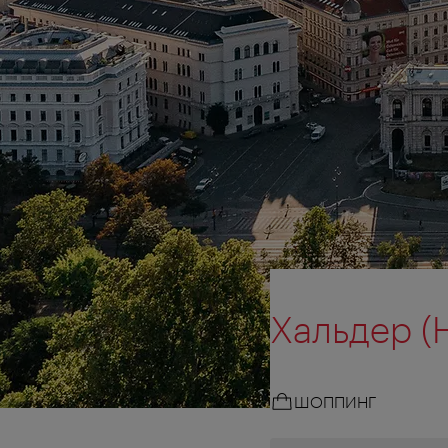
Хальдер (H
ШОППИНГ