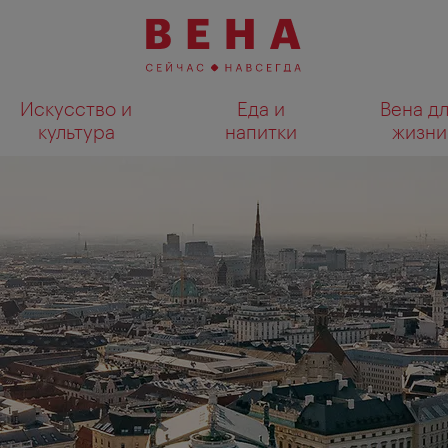
Искусство и
Еда и
Вена д
культура
напитки
жизни
Показать результаты поиска н