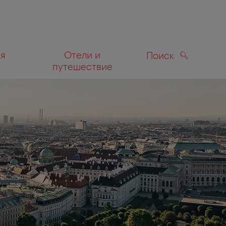
ля
Отели и
Поиск
путешествие
ПОИСК
а карте