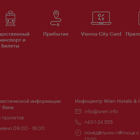
щественный
Прибытие
Vienna City Card
Прило
ранспорт и
Билеты
ристической информации
Инфоцентр Wien Hotels & 
 Вена
Эл.
info@wien.info
ложение:
е прилетов
почта:
Телефон:
+43-1-24 555
евно 09:00 - 18:00
Часы
понеде́льник-пя́тница с
ы:
работы:
17:00