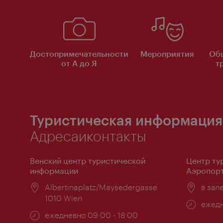
Достопримечательности
Мероприятия
Об
от А до Я
т
Туристическая информация
Адресаиконтакты
Венский центр туристической
Центр ту
информации
Аэропорт
Расположение:
Albertinaplatz/Maysedergasse
Распо
в зал
1010 Wien
Часы
ежедн
Часы
ежедневно 09:00 - 18:00
работ