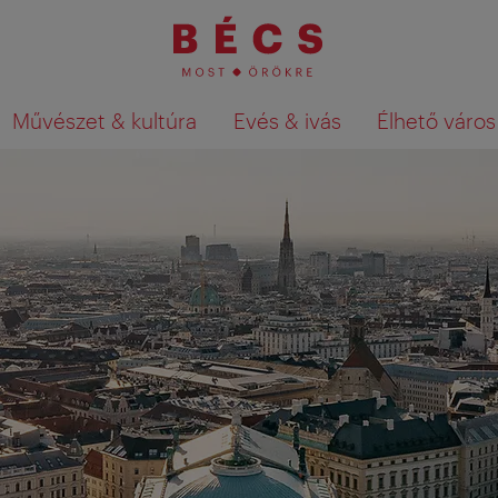
Művészet & kultúra
Evés & ivás
Élhető város
Keresési találatok megjelenítése a té