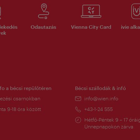
lekedés
Odautazás
Vienna City Card
ivie al
yek
nfo a bécsi repülőtéren
Bécsi szállodák & infó
ín:
kezési csarnokban
E-
info@wien.info
mail:
a
ta 9-18 óra között
Telefon:
+43-1-24 555
:
Nyitva
Hétfő-Péntek 9 – 17 órái
tartás:
Ünnepnapokon zárva