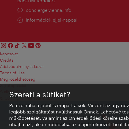
Bécsi MI-konciérz
concierge.vienna.info
Információk éjjel-nappal
Kapcsolat
Credits
Adatvédelmi nyilatkozat
Terms of Use
Megközelíthetőség
Sajtókapcsolat
Sütik beállítása
Szereti a sütiket?
© Copyright WienTourismus
Persze néha a jóból is megárt a sok. Viszont az úgy ne
legjobb szolgáltatást nyújthassuk Önnek. Lehetővé tesz
működtetését, valamint az Ön érdeklődési köreire szab
óhajtja ezt, akkor módosítsa az alapértelmezett beállítá