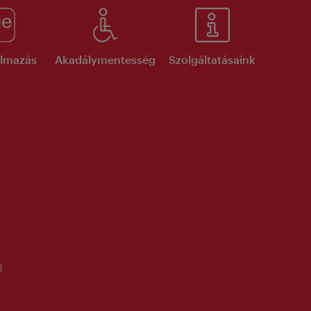
kalmazás
Akadálymentesség
Szolgáltatásaink
g