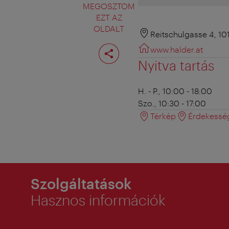
MEGOSZTOM
EZT AZ
OLDALT
Reitschulgasse 4, 1
Oldal
www.halder.at
megosztása
Nyitva tartás
H. - P., 10:00 - 18:00
Szo., 10:30 - 17:00
Térkép
Érdekessé
Szolgáltatások
Hasznos információk