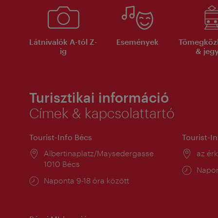
Látnivalók A-tól Z-
Események
Tömegköz
ig
& jeg
Turisztikai információ
Címek & kapcsolattartó
Tourist-Info Bécs
Tourist-I
Helyszín:
Albertinaplatz/Maysedergasse
Helysz
az ér
1010 Bécs
Nyitv
Napon
Nyitva
Naponta 9-18 óra között
tartás
tartás: