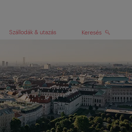
Szállodák & utazás
Keresés
KERESÉS
rképen