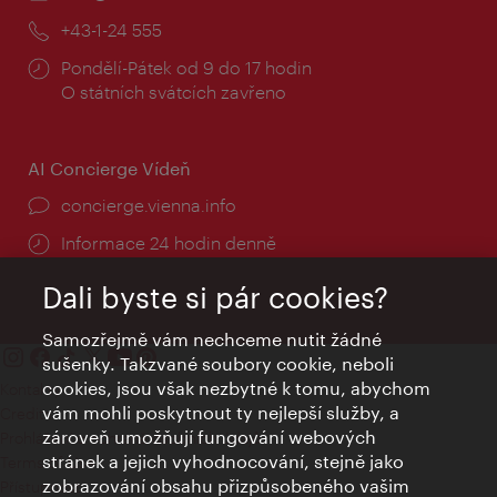
mail:
Telefon:
+43-1-24 555
Provozní
Pondělí-Pátek od 9 do 17 hodin
doba:
O státních svátcích zavřeno
AI Concierge Vídeň
concierge.vienna.info
Informace 24 hodin denně
Dali byste si pár cookies?
Samozřejmě vám nechceme nutit žádné
sušenky. Takzvané soubory cookie, neboli
cookies, jsou však nezbytné k tomu, abychom
Kontakty
vám mohli poskytnout ty nejlepší služby, a
Credits
zároveň umožňují fungování webových
Prohlášení o ochraně osobních údajů
stránek a jejich vyhodnocování, stejně jako
Terms of Use
zobrazování obsahu přizpůsobeného vašim
Přístupnost