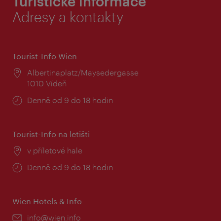
Turistické informace
Adresy a kontakty
Tourist-Info Wien
Místo:
Albertinaplatz/Maysedergasse
1010 Vídeň
Provozní
Denně od 9 do 18 hodin
doba:
Tourist-Info na letišti
Místo:
v příletové hale
Provozní
Denně od 9 do 18 hodin
doba:
Wien Hotels & Info
E-
info@wien.info