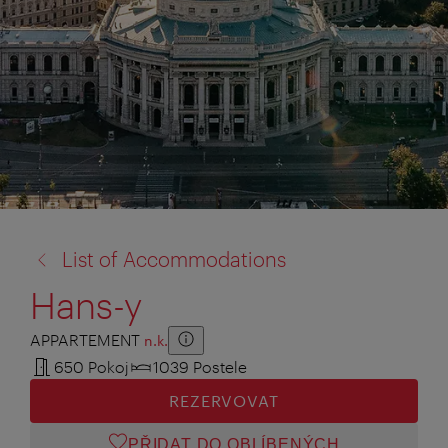
zpět
List of Accommodations
na:
Hans-y
APPARTEMENT
n.k.
Zusatzinformation anzeigen
Zusatzinformation ausblenden
650 Pokoj
1039 Postele
REZERVOVAT
PŘIDAT DO OBLÍBENÝCH