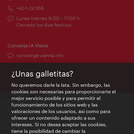
mail:
Teléfono:
+43-1-24 555
Horarios
Lunes-Viernes 9:00 – 17:00 h
de
Cerrado los días festivos
apertura:
Conserje IA Viena
concierge.vienna.info
Información las 24 horas
¿Unas galletitas?
No queremos darle la lata. Sin embargo, las
cookies son necesarias para proporcionarte el
mejor servicio posible y para permitir el
funcionamiento de los sitios web y las
Contacto
valoraciones de los usuarios, así como para
Aviso legal
ofrecer un contenido adaptado a sus
Política de privacidad de datos
intereses. Si no desea aceptar las cookies,
Terms of Use
tiene la posibilidad de cambiar la
Accesibilidad