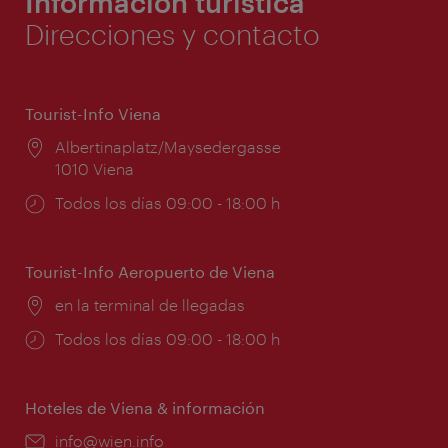
Información turística
Direcciones y contacto
Tourist-Info Viena
Lugar:
Albertinaplatz/Maysedergasse
1010 Viena
Horarios
Todos los días 09:00 - 18:00 h
de
apertura:
Tourist-Info Aeropuerto de Viena
Lugar:
en la terminal de llegadas
Horarios
Todos los días 09:00 - 18:00 h
de
apertura:
Hoteles de Viena & información
e-
info@wien.info