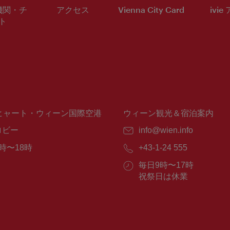
機関・チ
アクセス
Vienna City Card
ivie
ト
ヒャート・ウィーン国際空港
ウィーン観光＆宿泊案内
ロビー
E
info@wien.info
メ
時〜18時
電
+43-1-24 555
ー
話
ル：
営
毎日9時〜17時
番
業
祝祭日は休業
号：
時
間：