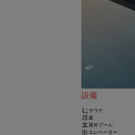
設備
サウナ
庭
屋外プール
エレベーター