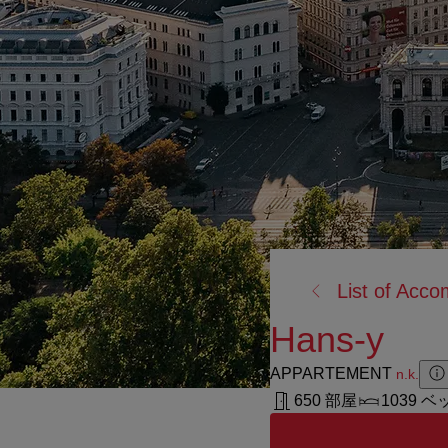
戻
List of Acc
る:
Hans-y
APPARTEMENT
n.k.
Z
Z
650 部屋
1039 ベ