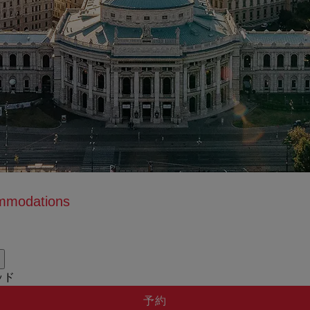
ommodations
usatzinformation anzeigen
usatzinformation ausblenden
ッド
予約