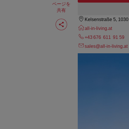
ページを
共有
Kelsenstraße 5, 103
ペ
ー
all-in-living.at
ジ
を
+43 676 611 91 59
共
有
sales@all-in-living.at
す
る