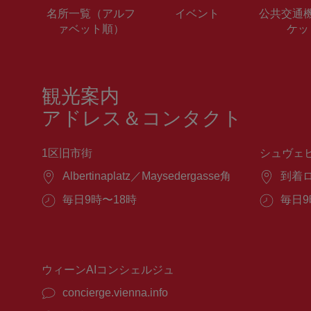
名所一覧（アルフ
イベント
公共交通
ァベット順）
ケッ
観光案内
アドレス＆コンタクト
1区旧市街
シュヴェ
場
Albertinaplatz／Maysedergasse角
場
到着
所：
所：
営
毎日9時〜18時
営
毎日9
業
業
時
時
間：
間：
ウィーンAIコンシェルジュ
concierge.vienna.info