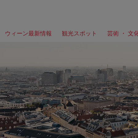
メ
こ
何
ウィーン最新情報
観光スポット
芸術 ・ 文
ニ
の
を
ュ
ペ
/>
お
ー
ー
探
へ
ジ
し
の
で
ト
す
ッ
か？
プ
へ