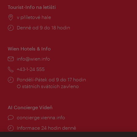
Tourist-Info na letišti
Místo:
v příletové hale
Provozní
Denně od 9 do 18 hodin
doba:
Wien Hotels & Info
E-
info@wien.info
mail:
Telefon:
+43-1-24 555
Provozní
Pondělí-Pátek od 9 do 17 hodin
doba:
O státních svátcích zavřeno
AI Concierge Vídeň
concierge.vienna.info
Informace 24 hodin denně