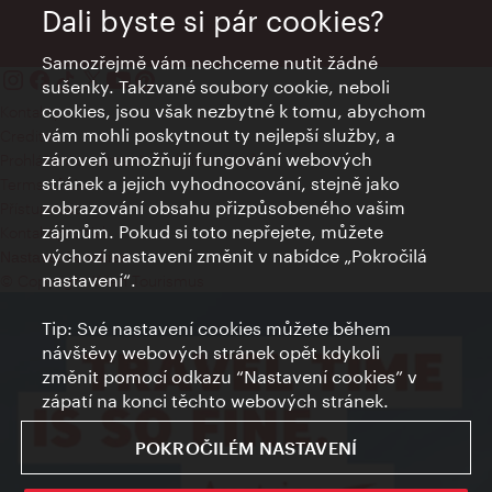
Dali byste si pár cookies?
Samozřejmě vám nechceme nutit žádné
sušenky. Takzvané soubory cookie, neboli
cookies, jsou však nezbytné k tomu, abychom
Kontakty
vám mohli poskytnout ty nejlepší služby, a
Credits
zároveň umožňují fungování webových
Prohlášení o ochraně osobních údajů
stránek a jejich vyhodnocování, stejně jako
Terms of Use
zobrazování obsahu přizpůsobeného vašim
Přístupnost
zájmům. Pokud si toto nepřejete, můžete
Kontakt pro tisk
výchozí nastavení změnit v nabídce „Pokročilá
Nastavení cookies
nastavení“.
© Copyright Wien Tourismus
Tip: Své nastavení cookies můžete během
návštěvy webových stránek opět kdykoli
změnit pomocí odkazu “Nastavení cookies” v
zápatí na konci těchto webových stránek.
POKROČILÉM NASTAVENÍ