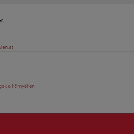
en
ien.at
gek a környéken