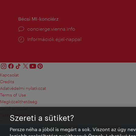
tartás:
Bécsi MI-konciérz
concierge.vienna.info
Információk éjjel-nappal
Kapcsolat
Credits
Adatvédelmi nyilatkozat
Terms of Use
Megközelíthetőség
Sajtókapcsolat
Sütik beállítása
Szereti a sütiket?
© Copyright WienTourismus
Persze néha a jóból is megárt a sok. Viszont az úgy ne
legjobb szolgáltatást nyújthassuk Önnek. Lehetővé tesz