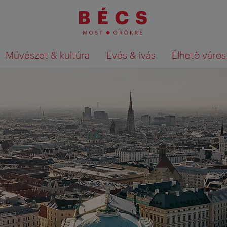
Művészet & kultúra
Evés & ivás
Élhető város
Keresési találatok megjelenítése a té