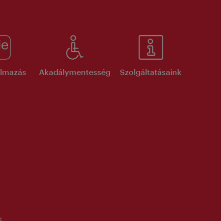
kalmazás
Akadálymentesség
Szolgáltatásaink
g