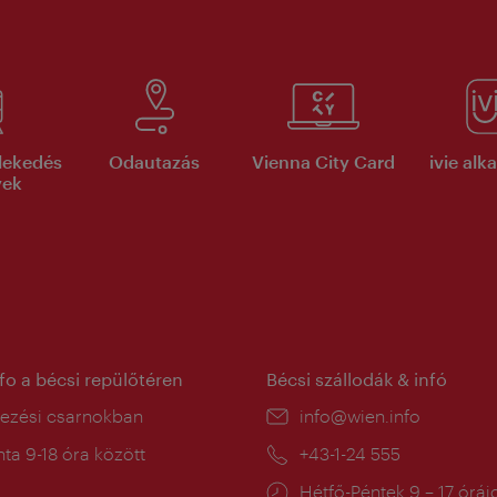
lekedés
Odautazás
Vienna City Card
ivie al
yek
nfo a bécsi repülőtéren
Bécsi szállodák & infó
ín:
kezési csarnokban
E-
info@wien.info
mail:
a
ta 9-18 óra között
Telefon:
+43-1-24 555
:
Nyitva
Hétfő-Péntek 9 – 17 órái