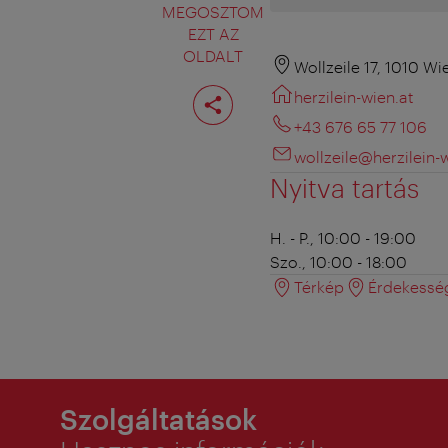
MEGOSZTOM
EZT AZ
OLDALT
Wollzeile 17, 1010 Wi
Oldal
herzilein-wien.at
megosztása
+43 676 65 77 106
wollzeile@herzilein-w
Nyitva tartás
H. - P., 10:00 - 19:00
Szo., 10:00 - 18:00
Térkép
Érdekessé
Szolgáltatások