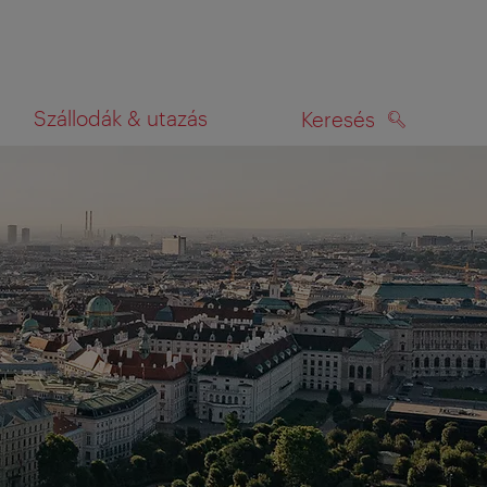
Szállodák & utazás
Keresés
KERESÉS
rképen