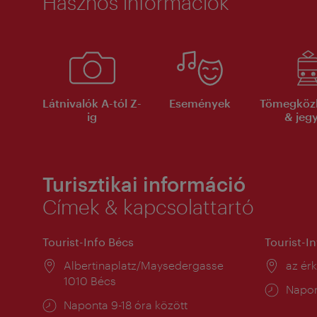
Hasznos információk
Látnivalók A-tól Z-
Események
Tömegköz
ig
& jeg
Turisztikai információ
Címek & kapcsolattartó
Tourist-Info Bécs
Tourist-I
Helyszín:
Albertinaplatz/Maysedergasse
Helysz
az ér
1010 Bécs
Nyitv
Napon
Nyitva
Naponta 9-18 óra között
tartás