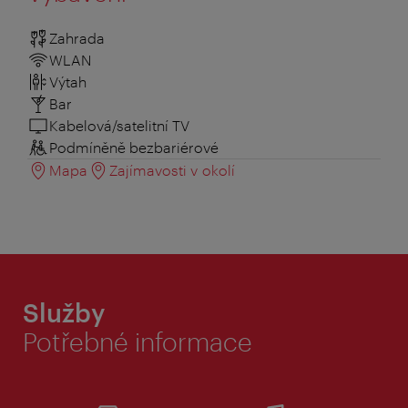
Zahrada
WLAN
Výtah
Bar
Kabelová/satelitní TV
Podmíněně bezbariérové
Mapa
Zajímavosti v okolí
Služby
Potřebné informace