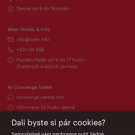
Provozní
Denně od 9 do 18 hodin
doba:
Wien Hotels & Info
E-
info@wien.info
mail:
Telefon:
+43-1-24 555
Provozní
Pondělí-Pátek od 9 do 17 hodin
doba:
O státních svátcích zavřeno
AI Concierge Vídeň
concierge.vienna.info
Informace 24 hodin denně
Dali byste si pár cookies?
Samozřejmě vám nechceme nutit žádné