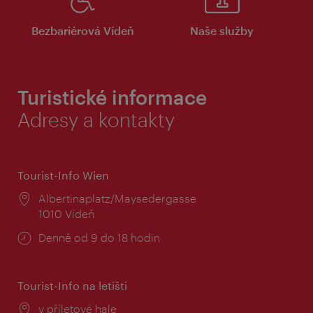
Bezbariérová Vídeň
Naše služby
Turistické informace
Adresy a kontakty
Tourist-Info Wien
Místo:
Albertinaplatz/Maysedergasse
1010 Vídeň
Provozní
Denně od 9 do 18 hodin
doba:
Tourist-Info na letišti
Místo:
v příletové hale