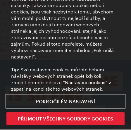
sušenky. Takzvané soubory cookie, neboli
cookies, jsou však nezbytné k tomu, abychom
Kontakty
vám mohli poskytnout ty nejlepší služby, a
Credits
zároveň umožňují fungování webových
Prohlášení o ochraně osobních údajů
stránek a jejich vyhodnocování, stejně jako
Terms of Use
zobrazování obsahu přizpůsobeného vašim
Přístupnost
zájmům. Pokud si toto nepřejete, můžete
Kontakt pro tisk
výchozí nastavení změnit v nabídce „Pokročilá
Nastavení cookies
nastavení“.
© Copyright Wien Tourismus
Tip: Své nastavení cookies můžete během
návštěvy webových stránek opět kdykoli
změnit pomocí odkazu “Nastavení cookies” v
zápatí na konci těchto webových stránek.
POKROČILÉM NASTAVENÍ
PŘIJMOUT VŠECHNY SOUBORY COOKIES