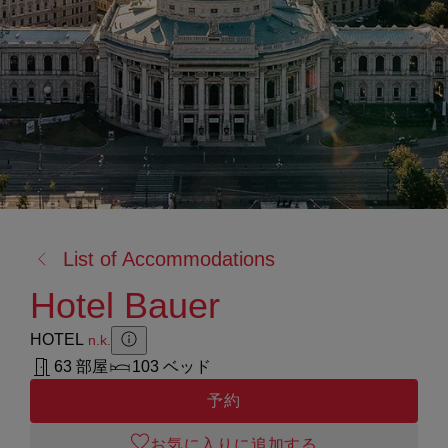
戻
List of Accommodations
る:
Hotel Bauer
HOTEL
n.k.
Zusatzinformation anzeigen
Zusatzinformation ausblenden
63 部屋
103 ベッド
予約
お気に入りに追加する