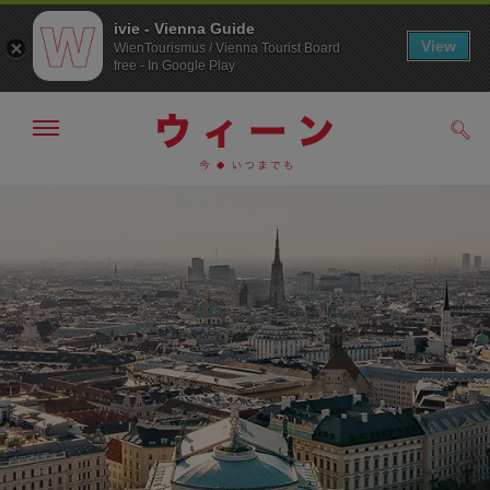
ivie - Vienna Guide
View
WienTourismus / Vienna Tourist Board
free - In Google Play
メ
検
ニ
索
ュ
/>
メ
こ
す
ー
る
ニ
の
の
ュ
ペ
表
ー
ー
示・
非
へ
ジ
表
の
示
ト
ッ
プ
へ