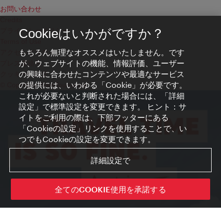
お問い合わせ
Credits
プライバシーポリシー
Cookieはいかがですか？
Terms of Use
もちろん無理なオススメはいたしません。です
アクセシビリティ
が、ウェブサイトの機能、情報評価、ユーザー
プレス連絡先
の興味に合わせたコンテンツや最適なサービス
クッキーの設定
の提供には、いわゆる「Cookie」が必要です。
© Copyright WienTourismus
これが必要ないと判断された場合には、「詳細
設定」で標準設定を変更できます。 ヒント：サ
イトをご利用の際は、下部フッターにある
「Cookieの設定」リンクを使用することで、い
つでもCookieの設定を変更できます。
詳細設定で
全てのCOOKIE使用を承諾する