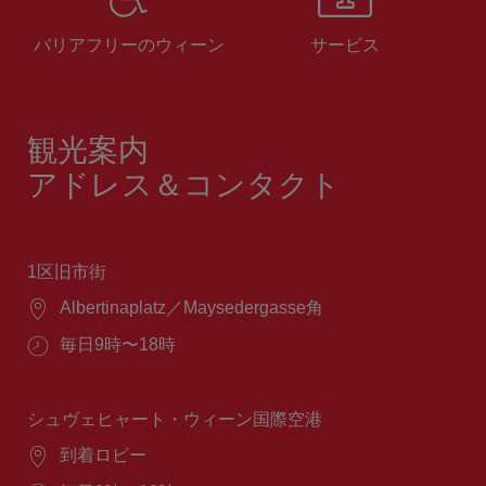
バリアフリーのウィーン
サービス
観光案内
アドレス＆コンタクト
1区旧市街
場
Albertinaplatz／Maysedergasse角
所：
営
毎日9時〜18時
業
時
間：
シュヴェヒャート・ウィーン国際空港
場
到着ロビー
所：