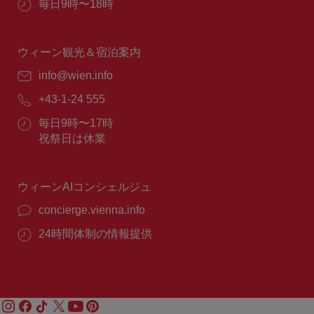
営
毎日9時〜18時
業
時
間：
ウィーン観光＆宿泊案内
E
info@wien.info
メ
電
+43-1-24 555
ー
話
ル：
営
毎日9時〜17時
番
業
祝祭日は休業
号：
時
間：
ウィーンAIコンシェルジュ
concierge.vienna.info
24時間体制の情報提供