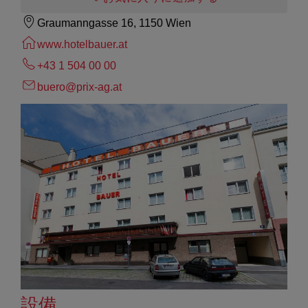
Graumanngasse 16, 1150 Wien
www.hotelbauer.at
+43 1 504 00 00
buero@prix-ag.at
設備