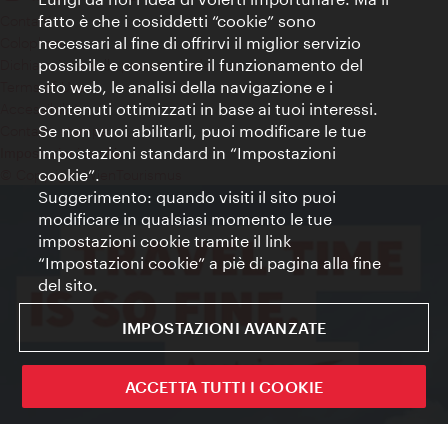
fatto è che i cosiddetti “cookie” sono
Contatti
necessari al fine di offrirvi il miglior servizio
Colophon
possibile e consentire il funzionamento del
Dichiarazione sulla protezione dei dati
sito web, le analisi della navigazione e i
Terms of Use
contenuti ottimizzati in base ai tuoi interessi.
Accessibilità
Se non vuoi abilitarli, puoi modificare le tue
Contatto stampa
impostazioni standard in “Impostazioni
Impostazioni cookie
cookie”.
© Copyright WienTourismus
Suggerimento: quando visiti il sito puoi
modificare in qualsiasi momento le tue
impostazioni cookie tramite il link
“Impostazioni cookie” a piè di pagina alla fine
del sito.
IMPOSTAZIONI AVANZATE
ACCETTA TUTTI I COOKIE