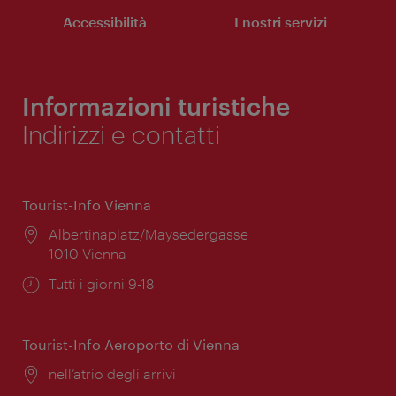
Accessibilità
I nostri servizi
Informazioni turistiche
Indirizzi e contatti
Tourist-Info Vienna
Posizione:
Albertinaplatz/Maysedergasse
1010 Vienna
Orari
Tutti i giorni 9-18
di
apertura:
Tourist-Info Aeroporto di Vienna
Posizione:
nell’atrio degli arrivi