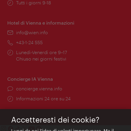
Orari
Tutti i giorni 9-18
di
apertura:
Hotel di Vienna e informazioni
Email:
info@wien.info
Telefono:
+43-1-24 555
Orari
Lunedì-Venerdì ore 9–17
di
Chiuso nei giorni festivi
apertura:
Concierge IA Vienna
Ort:
concierge.vienna.info
Öffnungszeiten:
Informazioni 24 ore su 24
Accetteresti dei cookie?
Lungi da noi l’idea di volerti importunare. Ma il