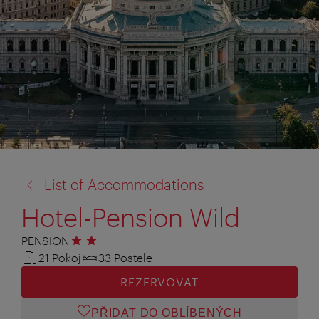
zpět
List of Accommodations
na:
Hotel-Pension Wild
PENSION
2 hvězdičky
21 Pokoj
33 Postele
REZERVOVAT
PŘIDAT DO OBLÍBENÝCH