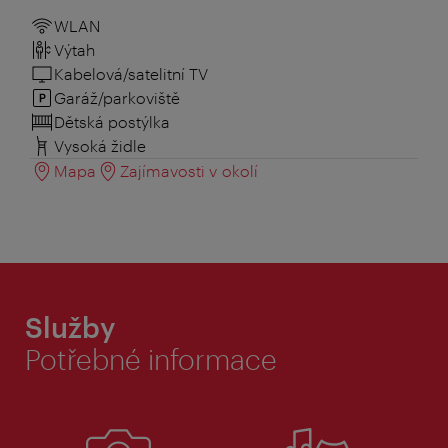
WLAN
Výtah
Kabelová/satelitní TV
Garáž/parkoviště
Dětská postýlka
Vysoká židle
Mapa
Zajímavosti v okolí
Služby
Potřebné informace