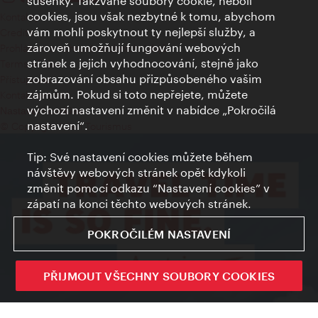
sušenky. Takzvané soubory cookie, neboli
cookies, jsou však nezbytné k tomu, abychom
Kontakty
vám mohli poskytnout ty nejlepší služby, a
Credits
zároveň umožňují fungování webových
Prohlášení o ochraně osobních údajů
stránek a jejich vyhodnocování, stejně jako
Terms of Use
zobrazování obsahu přizpůsobeného vašim
Přístupnost
zájmům. Pokud si toto nepřejete, můžete
Kontakt pro tisk
výchozí nastavení změnit v nabídce „Pokročilá
Nastavení cookies
nastavení“.
© Copyright Wien Tourismus
Tip: Své nastavení cookies můžete během
návštěvy webových stránek opět kdykoli
změnit pomocí odkazu “Nastavení cookies” v
zápatí na konci těchto webových stránek.
POKROČILÉM NASTAVENÍ
PŘIJMOUT VŠECHNY SOUBORY COOKIES