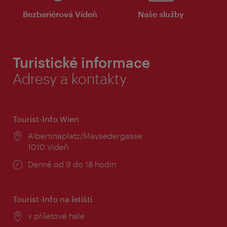
Bezbariérová Vídeň
Naše služby
Turistické informace
Adresy a kontakty
Tourist-Info Wien
Místo:
Albertinaplatz/Maysedergasse
1010 Vídeň
Provozní
Denně od 9 do 18 hodin
doba:
Tourist-Info na letišti
Místo:
v příletové hale