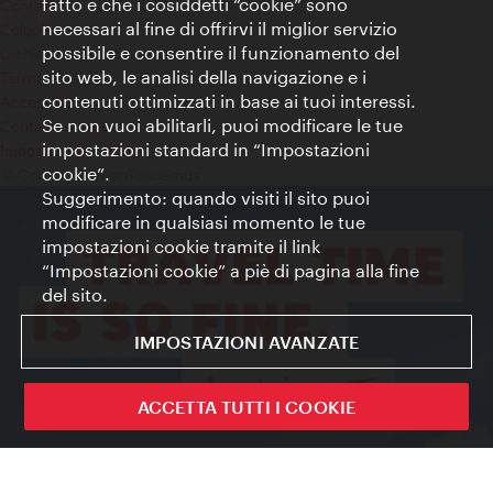
fatto è che i cosiddetti “cookie” sono
Contatti
necessari al fine di offrirvi il miglior servizio
Colophon
possibile e consentire il funzionamento del
Dichiarazione sulla protezione dei dati
sito web, le analisi della navigazione e i
Terms of Use
contenuti ottimizzati in base ai tuoi interessi.
Accessibilità
Se non vuoi abilitarli, puoi modificare le tue
Contatto stampa
impostazioni standard in “Impostazioni
Impostazioni cookie
cookie”.
© Copyright WienTourismus
Suggerimento: quando visiti il sito puoi
modificare in qualsiasi momento le tue
impostazioni cookie tramite il link
“Impostazioni cookie” a piè di pagina alla fine
del sito.
IMPOSTAZIONI AVANZATE
ACCETTA TUTTI I COOKIE