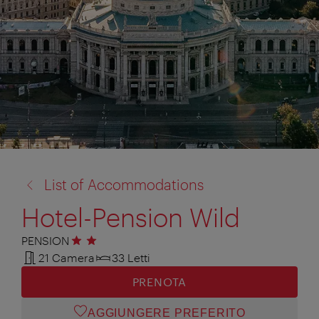
torna
List of Accommodations
a:
Hotel-Pension Wild
PENSION
2 stelle
21 Camera
33 Letti
PRENOTA
AGGIUNGERE PREFERITO