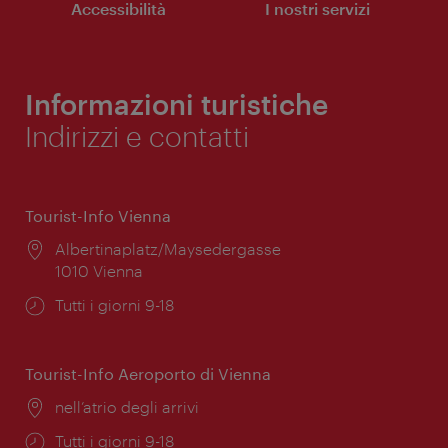
Accessibilità
I nostri servizi
Informazioni turistiche
Indirizzi e contatti
Tourist-Info Vienna
Posizione:
Albertinaplatz/Maysedergasse
1010 Vienna
Orari
Tutti i giorni 9-18
di
apertura:
Tourist-Info Aeroporto di Vienna
Posizione:
nell’atrio degli arrivi
Orari
Tutti i giorni 9-18