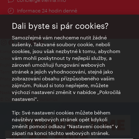
Informace 24 hodin denně
Dali byste si pár cookies?
Samozřejmě vám nechceme nutit žádné
sušenky. Takzvané soubory cookie, neboli
cookies, jsou však nezbytné k tomu, abychom
Kontakty
vám mohli poskytnout ty nejlepší služby, a
Credits
zároveň umožňují fungování webových
Prohlášení o ochraně osobních údajů
stránek a jejich vyhodnocování, stejně jako
Terms of Use
zobrazování obsahu přizpůsobeného vašim
Přístupnost
zájmům. Pokud si toto nepřejete, můžete
Kontakt pro tisk
výchozí nastavení změnit v nabídce „Pokročilá
Nastavení cookies
nastavení“.
© Copyright Wien Tourismus
Tip: Své nastavení cookies můžete během
návštěvy webových stránek opět kdykoli
změnit pomocí odkazu “Nastavení cookies” v
zápatí na konci těchto webových stránek.