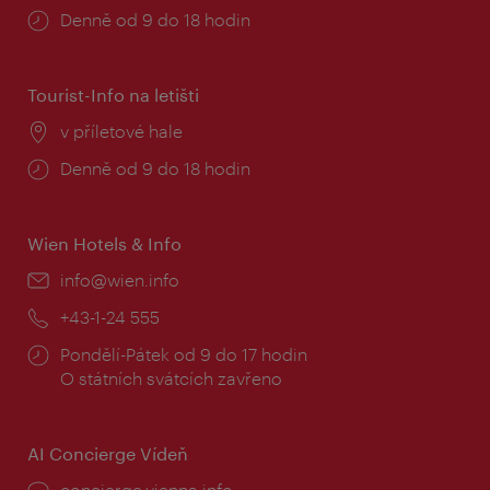
Provozní
Denně od 9 do 18 hodin
doba:
Tourist-Info na letišti
Místo:
v příletové hale
Provozní
Denně od 9 do 18 hodin
doba:
Wien Hotels & Info
E-
info@wien.info
mail:
Telefon:
+43-1-24 555
Provozní
Pondělí-Pátek od 9 do 17 hodin
doba:
O státních svátcích zavřeno
AI Concierge Vídeň
concierge.vienna.info